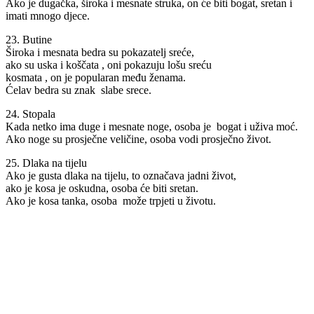
Ako je dugačka, široka i mesnate struka, on će biti bogat, sretan i
imati mnogo djece.
23. Butine
Široka i mesnata bedra su pokazatelj sreće,
ako su uska i koščata , oni pokazuju lošu sreću
kosmata , on je popularan među ženama.
Ćelav bedra su znak slabe srece.
24. Stopala
Kada netko ima duge i mesnate noge, osoba je bogat i uživa moć.
Ako noge su prosječne veličine, osoba vodi prosječno život.
25. Dlaka na tijelu
Ako je gusta dlaka na tijelu, to označava jadni život,
ako je kosa je oskudna, osoba će biti sretan.
Ako je kosa tanka, osoba može trpjeti u životu.