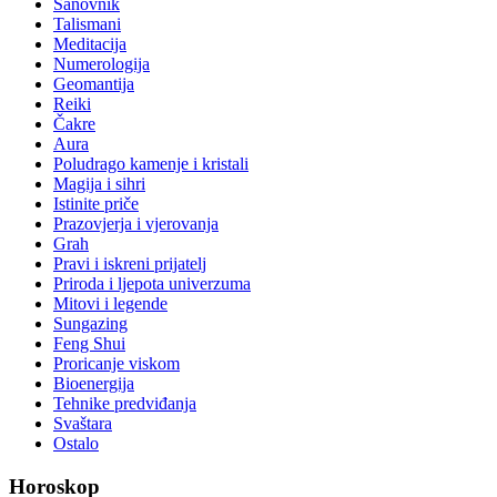
Sanovnik
Talismani
Meditacija
Numerologija
Geomantija
Reiki
Čakre
Aura
Poludrago kamenje i kristali
Magija i sihri
Istinite priče
Prazovjerja i vjerovanja
Grah
Pravi i iskreni prijatelj
Priroda i ljepota univerzuma
Mitovi i legende
Sungazing
Feng Shui
Proricanje viskom
Bioenergija
Tehnike predviđanja
Svaštara
Ostalo
Horoskop