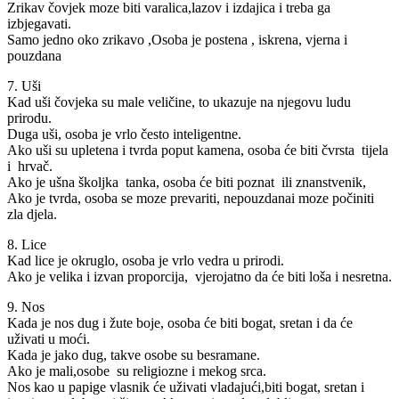
Zrikav čovjek moze biti varalica,lazov i izdajica i treba ga
izbjegavati.
Samo jedno oko zrikavo ,Osoba je postena , iskrena, vjerna i
pouzdana
7. Uši
Kad uši čovjeka su male veličine, to ukazuje na njegovu ludu
prirodu.
Duga uši, osoba je vrlo često inteligentne.
Ako uši su upletena i tvrda poput kamena, osoba će biti čvrsta tijela
i hrvač.
Ako je ušna školjka tanka, osoba će biti poznat ili znanstvenik,
Ako je tvrda, osoba se moze prevariti, nepouzdanai moze počiniti
zla djela.
8. Lice
Kad lice je okruglo, osoba je vrlo vedra u prirodi.
Ako je velika i izvan proporcija, vjerojatno da će biti loša i nesretna.
9. Nos
Kada je nos dug i žute boje, osoba će biti bogat, sretan i da će
uživati u moći.
Kada je jako dug, takve osobe su besramane.
Ako je mali,osobe su religiozne i mekog srca.
Nos kao u papige vlasnik će uživati vladajući,biti bogat, sretan i