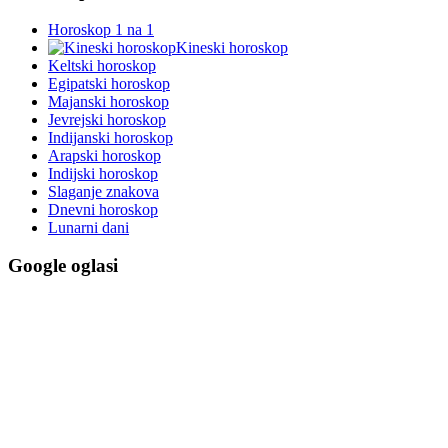
Horoskop 1 na 1
Kineski horoskop
Keltski horoskop
Egipatski horoskop
Majanski horoskop
Jevrejski horoskop
Indijanski horoskop
Arapski horoskop
Indijski horoskop
Slaganje znakova
Dnevni horoskop
Lunarni dani
Google oglasi