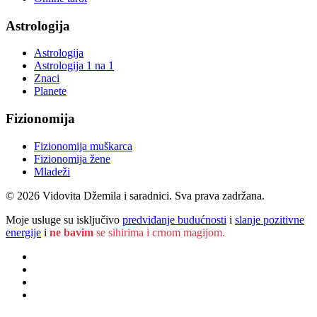
Astrologija
Astrologija
Astrologija 1 na 1
Znaci
Planete
Fizionomija
Fizionomija muškarca
Fizionomija žene
Mladeži
© 2026 Vidovita Džemila i saradnici. Sva prava zadržana.
Moje usluge su isključivo
predviđanje budućnosti
i
slanje pozitivne
energije
i
ne bavim
se sihirima i crnom magijom.