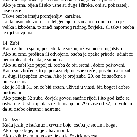
Ako je crna, bijela ili ako usne su duge i široke, oni su pokazatelji
loše sreće.
Takve osobe imaju promjenljiv karakter.
Tanke usne ukazuju na inteligenciju, u slučaju da donja usna je
velika i izbočena, to znači napornog radnog čovjeka, ali takva osoba
je rijetko vjerna.
14. Zubi
Kada zubi su sjajni, posjednik je sretan, uživa moć i bogatstvo.
Ako su crne, proširen ili odvojeno, osoba je opake prirode, učinit će
nemoralna djela i dalje sumorna.
Ako su zubi kao pupoljci, osoba će biti sretni i dobro poštovani.
Kada su izbočene, to je pokazatelj bolesne sreće , posebno ako zubi
su dugi i ispupčen izvana. Ako je broj zuba 29, on će suočena s
poteškoćama,
ako je 30 ili 31, on će biti sretan, uživati u vlasti, biti bogat i dobro
poštovani.
Ako postoje 32 zuba, čovjek govori snažne riječi i što god kaže se
ostvaruje. U slučaju da su zubi manje od 29 i više od 32, utvrđeno
da su osobe okrutne i nesretne.
15 . Jezik
Kada jezik je istaknuo i crvene boje, osoba je sretan i bogat.
Ako bijele boje, on je labav moral.
Ako jezik je crn, to pokazuje da je čovjek nesretan.