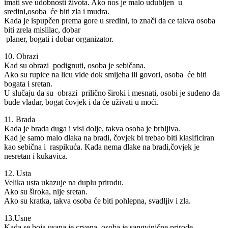
imati sve udobnosti života. Ako nos je malo udubljen u
sredini,osoba će biti zla i mudra.
Kada je ispupčen prema gore u sredini, to znači da ce takva osoba
biti zrela mislilac, dobar
planer, bogati i dobar organizator.
10. Obrazi
Kad su obrazi podignuti, osoba je sebičana.
Ako su rupice na licu vide dok smijeha ili govori, osoba će biti
bogata i sretan.
U slučaju da su obrazi prilično široki i mesnati, osobi je suđeno da
bude vladar, bogat čovjek i da će uživati u moći.
11. Brada
Kada je brada duga i visi dolje, takva osoba je brbljiva.
Kad je samo malo dlaka na bradi, čovjek bi trebao biti klasificiran
kao sebična i raspikuća. Kada nema dlake na bradi,čovjek je
nesretan i kukavica.
12. Usta
Velika usta ukazuje na duplu prirodu.
Ako su široka, nije sretan.
Ako su kratka, takva osoba će biti pohlepna, svadljiv i zla.
13.Usne
Kada se boja usana je crvena, osoba je sangvinične prirode.