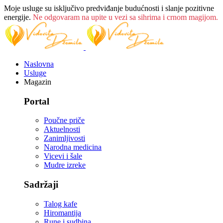
Moje usluge su isključivo predviđanje budućnosti i slanje pozitivne
energije.
Ne odgovaram na upite u vezi sa sihrima i crnom magijom.
Naslovna
Usluge
Magazin
Portal
Poučne priče
Aktuelnosti
Zanimljivosti
Narodna medicina
Vicevi i šale
Mudre izreke
Sadržaji
Talog kafe
Hiromantija
Rune i sudbina