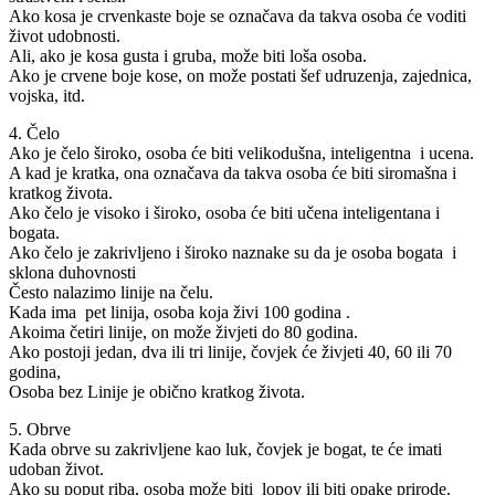
Ako kosa je crvenkaste boje se označava da takva osoba će voditi
život udobnosti.
Ali, ako je kosa gusta i gruba, može biti loša osoba.
Ako je crvene boje kose, on može postati šef udruzenja, zajednica,
vojska, itd.
4. Čelo
Ako je čelo široko, osoba će biti velikodušna, inteligentna i ucena.
A kad je kratka, ona označava da takva osoba će biti siromašna i
kratkog života.
Ako čelo je visoko i široko, osoba će biti učena inteligentana i
bogata.
Ako čelo je zakrivljeno i široko naznake su da je osoba bogata i
sklona duhovnosti
Često nalazimo linije na čelu.
Kada ima pet linija, osoba koja živi 100 godina .
Akoima četiri linije, on može živjeti do 80 godina.
Ako postoji jedan, dva ili tri linije, čovjek će živjeti 40, 60 ili 70
godina,
Osoba bez Linije je obično kratkog života.
5. Obrve
Kada obrve su zakrivljene kao luk, čovjek je bogat, te će imati
udoban život.
Ako su poput riba, osoba može biti lopov ili biti opake prirode.