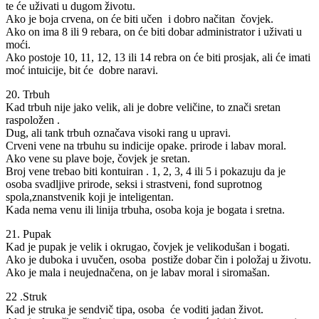
te će uživati u dugom životu.
Ako je boja crvena, on će biti učen i dobro načitan čovjek.
Ako on ima 8 ili 9 rebara, on će biti dobar administrator i uživati u
moći.
Ako postoje 10, 11, 12, 13 ili 14 rebra on će biti prosjak, ali će imati
moć intuicije, bit će dobre naravi.
20. Trbuh
Kad trbuh nije jako velik, ali je dobre veličine, to znači sretan
raspoložen .
Dug, ali tank trbuh označava visoki rang u upravi.
Crveni vene na trbuhu su indicije opake. prirode i labav moral.
Ako vene su plave boje, čovjek je sretan.
Broj vene trebao biti kontuiran . 1, 2, 3, 4 ili 5 i pokazuju da je
osoba svadljive prirode, seksi i strastveni, fond suprotnog
spola,znanstvenik koji je inteligentan.
Kada nema venu ili linija trbuha, osoba koja je bogata i sretna.
21. Pupak
Kad je pupak je velik i okrugao, čovjek je velikodušan i bogati.
Ako je duboka i uvučen, osoba postiže dobar čin i položaj u životu.
Ako je mala i neujednačena, on je labav moral i siromašan.
22 .Struk
Kad je struka je sendvič tipa, osoba će voditi jadan život.