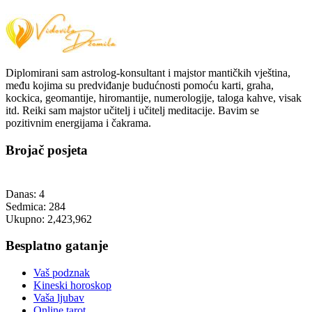
Diplomirani sam astrolog-konsultant i majstor mantičkih vještina,
među kojima su predviđanje budućnosti pomoću karti, graha,
kockica, geomantije, hiromantije, numerologije, taloga kahve, visak
itd. Reiki sam majstor učitelj i učitelj meditacije. Bavim se
pozitivnim energijama i čakrama.
Brojač posjeta
Danas:
4
Sedmica:
284
Ukupno:
2,423,962
Besplatno gatanje
Vaš podznak
Kineski horoskop
Vaša ljubav
Online tarot