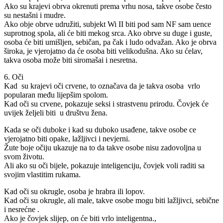
Ako su krajevi obrva okrenuti prema vrhu nosa, takve osobe često
su nestašni i mudre.
Ako obje obrve udružiti, subjekt Wi II biti pod sam NF sam uence
suprotnog spola, ali će biti mekog srca. Ako obrve su duge i guste,
osoba će biti umišljen, sebičan, pa čak i ludo odvažan. Ako je obrva
široka, je vjerojatno da će osoba biti velikodušna. Ako su ćelav,
takva osoba može biti siromašai i nesretna.
6. Oči
Kad su krajevi oči crvene, to označava da je takva osoba vrlo
popularan među lijepšim spolom.
Kad oči su crvene, pokazuje seksi i strastvenu prirodu. Čovjek će
uvijek željeli biti u društvu žena.
Kada se oči duboke i kad su duboko usađene, takve osobe ce
vjerojatno biti opake, lažljivci i nevjerni.
Žute boje očiju ukazuje na to da takve osobe nisu zadovoljna u
svom životu.
Ali ako su oči bijele, pokazuje inteligenciju, čovjek voli raditi sa
svojim vlastitim rukama.
Kad oči su okrugle, osoba je hrabra ili lopov.
Kad oči su okrugle, ali male, takve osobe mogu biti lažljivci, sebične
i nesrećne .
Ako je čovjek slijep, on će biti vrlo inteligentna.,