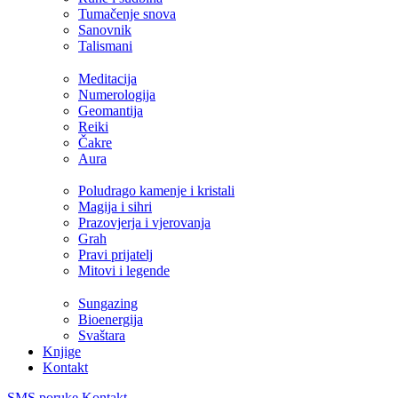
Tumačenje snova
Sanovnik
Talismani
Meditacija
Numerologija
Geomantija
Reiki
Čakre
Aura
Poludrago kamenje i kristali
Magija i sihri
Prazovjerja i vjerovanja
Grah
Pravi prijatelj
Mitovi i legende
Sungazing
Bioenergija
Svaštara
Knjige
Kontakt
SMS poruke
Kontakt