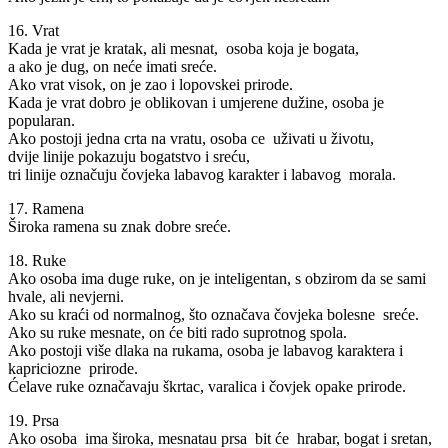
16. Vrat
Kada je vrat je kratak, ali mesnat, osoba koja je bogata,
a ako je dug, on neće imati sreće.
Ako vrat visok, on je zao i lopovskei prirode.
Kada je vrat dobro je oblikovan i umjerene dužine, osoba je
popularan.
Ako postoji jedna crta na vratu, osoba ce uživati u životu,
dvije linije pokazuju bogatstvo i sreću,
tri linije označuju čovjeka labavog karakter i labavog morala.
17. Ramena
Široka ramena su znak dobre sreće.
18. Ruke
Ako osoba ima duge ruke, on je inteligentan, s obzirom da se sami
hvale, ali nevjerni.
Ako su kraći od normalnog, što označava čovjeka bolesne sreće.
Ako su ruke mesnate, on će biti rado suprotnog spola.
Ako postoji više dlaka na rukama, osoba je labavog karaktera i
kapriciozne prirode.
Ćelave ruke označavaju škrtac, varalica i čovjek opake prirode.
19. Prsa
Ako osoba ima široka, mesnatau prsa bit će hrabar, bogat i sretan,