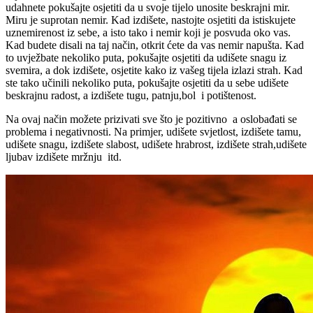
udahnete pokušajte osjetiti da u svoje tijelo unosite beskrajni mir.
Miru je suprotan nemir. Kad izdišete, nastojte osjetiti da istiskujete
uznemirenost iz sebe, a isto tako i nemir koji je posvuda oko vas.
Kad budete disali na taj način, otkrit ćete da vas nemir napušta. Kad
to uvježbate nekoliko puta, pokušajte osjetiti da udišete snagu iz
svemira, a dok izdišete, osjetite kako iz vašeg tijela izlazi strah. Kad
ste tako učinili nekoliko puta, pokušajte osjetiti da u sebe udišete
beskrajnu radost, a izdišete tugu, patnju,bol i potištenost.
Na ovaj način možete prizivati sve što je pozitivno a oslobađati se
problema i negativnosti. Na primjer, udišete svjetlost, izdišete tamu,
udišete snagu, izdišete slabost, udišete hrabrost, izdišete strah,udišete
ljubav izdišete mržnju itd.