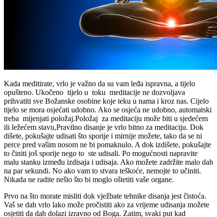
Kada meditirate, vrlo je važno da su vam leđa ispravna, a tijelo
opušteno. Ukočeno tijelo u toku meditacije ne dozvoljava
prihvatiti sve Božanske osobine koje teku u nama i kroz nas. Cijelo
tijelo se mora osjećati udobno. Ako se osjeća ne udobno, automatski
treba mijenjati položaj.Položaj za meditaciju može biti u sjedećem
ili ležećem stavu,Pravilno disanje je vrlo bitno za meditaciju. Dok
dišete, pokušajte udisati što sporije i mirnije možete, tako da se ni
perce pred vašim nosom ne bi pomaknulo. A dok izdišete, pokušajte
to činiti još sporije nego to ste udisali. Po mogućnosti napravite
malu stanku između izdisaja i udisaja. Ako možete zadržite malo dah
na par sekundi. No ako vam to stvara teškoće, nemojte to učiniti.
Nikada ne radite nešto što bi moglo oštetiti vaše organe.
Prvo na što morate misliti dok vježbate tehnike disanja jest čistoća.
Vaš se dah vrlo lako može pročistiti ako za vrijeme udisanja možete
osjetiti da dah dolazi izravno od Boga. Zatim, svaki put kad