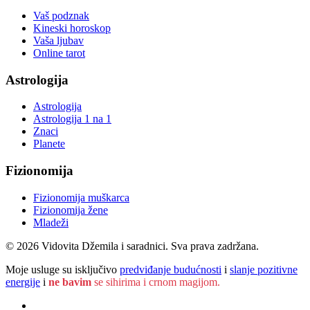
Vaš podznak
Kineski horoskop
Vaša ljubav
Online tarot
Astrologija
Astrologija
Astrologija 1 na 1
Znaci
Planete
Fizionomija
Fizionomija muškarca
Fizionomija žene
Mladeži
© 2026 Vidovita Džemila i saradnici. Sva prava zadržana.
Moje usluge su isključivo
predviđanje budućnosti
i
slanje pozitivne
energije
i
ne bavim
se sihirima i crnom magijom.