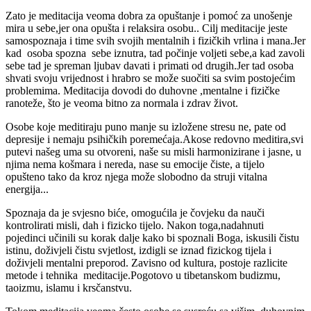
Zato je meditacija veoma dobra za opuštanje i pomoć za unošenje
mira u sebe,jer ona opušta i relaksira osobu.. Cilj meditacije jeste
samospoznaja i time svih svojih mentalnih i fizičkih vrlina i mana.Jer
kad osoba spozna sebe iznutra, tad počinje voljeti sebe,a kad zavoli
sebe tad je spreman ljubav davati i primati od drugih.Jer tad osoba
shvati svoju vrijednost i hrabro se može suočiti sa svim postojećim
problemima. Meditacija dovodi do duhovne ,mentalne i fizičke
ranoteže, što je veoma bitno za normala i zdrav život.
Osobe koje meditiraju puno manje su izložene stresu ne, pate od
depresije i nemaju psihičkih poremećaja.Akose redovno meditira,svi
putevi našeg uma su otvoreni, naše su misli harmonizirane i jasne, u
njima nema košmara i nereda, nase su emocije čiste, a tijelo
opušteno tako da kroz njega može slobodno da struji vitalna
energija...
Spoznaja da je svjesno biće, omogućila je čovjeku da nauči
kontrolirati misli, dah i fizicko tijelo. Nakon toga,nadahnuti
pojedinci učinili su korak dalje kako bi spoznali Boga, iskusili čistu
istinu, doživjeli čistu svjetlost, izdigli se iznad fizickog tijela i
doživjeli mentalni preporod. Zavisno od kultura, postoje razlicite
metode i tehnika meditacije.Pogotovo u tibetanskom budizmu,
taoizmu, islamu i krsčanstvu.