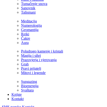
Tumačenje snova
Sanovnik
Talismani
Meditacija
Numerologija
Geomantija
Reiki
Čakre
Aura
Poludrago kamenje i kristali
Magija i sihri
Prazovjerja i vjerovanja
Grah
Pravi prijatelj
Mitovi i legende
Sungazing
Bioenergija
Svaštara
Knjige
Kontakt
SMS poruke
Kontakt