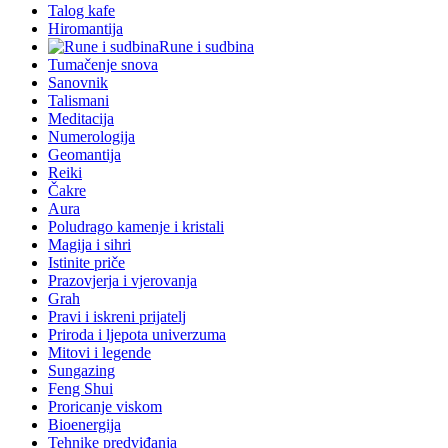
Talog kafe
Hiromantija
Rune i sudbina
Tumačenje snova
Sanovnik
Talismani
Meditacija
Numerologija
Geomantija
Reiki
Čakre
Aura
Poludrago kamenje i kristali
Magija i sihri
Istinite priče
Prazovjerja i vjerovanja
Grah
Pravi i iskreni prijatelj
Priroda i ljepota univerzuma
Mitovi i legende
Sungazing
Feng Shui
Proricanje viskom
Bioenergija
Tehnike predviđanja