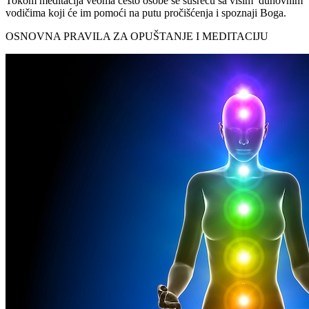
Tokom meditacija veoma često osobe se susreću sa višim duhovnim
vodičima koji će im pomoći na putu pročišćenja i spoznaji Boga.
OSNOVNA PRAVILA ZA OPUŠTANJE I MEDITACIJU