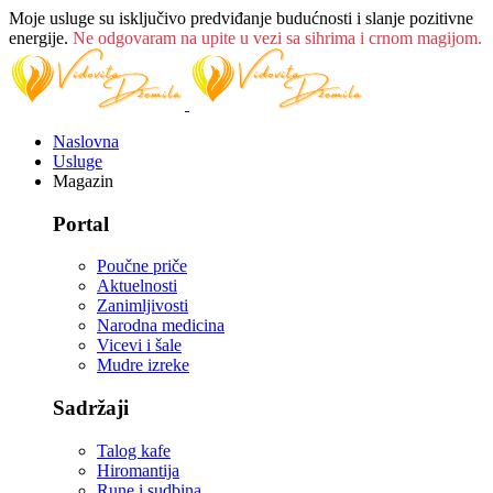
Moje usluge su isključivo predviđanje budućnosti i slanje pozitivne
energije.
Ne odgovaram na upite u vezi sa sihrima i crnom magijom.
Naslovna
Usluge
Magazin
Portal
Poučne priče
Aktuelnosti
Zanimljivosti
Narodna medicina
Vicevi i šale
Mudre izreke
Sadržaji
Talog kafe
Hiromantija
Rune i sudbina