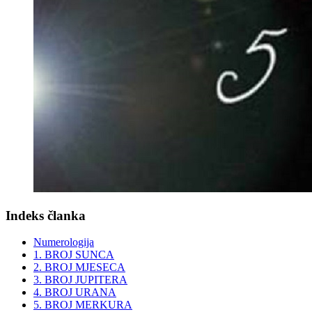
Indeks članka
Numerologija
1. BROJ SUNCA
2. BROJ MJESECA
3. BROJ JUPITERA
4. BROJ URANA
5. BROJ MERKURA