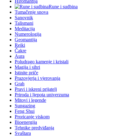
Hiromantija
Rune i sudbina
Tumačenje snova
Sanovnik
Talismani
Meditacija
Numerologija
Geomantija
Reiki
Čakre
Aura
Poludrago kamenje i kristali
Magija i sihri
Istinite priče
Prazovjerja i vjerovanja
Grah
Pravi i iskreni prijatelj
Priroda i ljepota univerzuma
Mitovi i legende
Sungazing
Feng Shui
Proricanje viskom
Bioenergija
Tehnike predviđanja
Svaštara