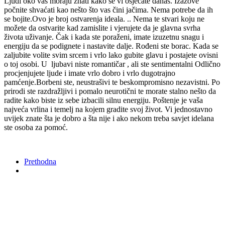
Ljudi oko vas moraju znati kako se vi osjećate danas. Izazove
počnite shvaćati kao nešto što vas čini jačima. Nema potrebe da ih
se bojite.Ovo je broj ostvarenja ideala. .. Nema te stvari koju ne
možete da ostvarite kad zamislite i vjerujete da je glavna svrha
života uživanje. Čak i kada ste poraženi, imate izuzetnu snagu i
energiju da se podignete i nastavite dalje. Rođeni ste borac. Kada se
zaljubite volite svim srcem i vrlo lako gubite glavu i postajete ovisni
o toj osobi. U ljubavi niste romantičar , ali ste sentimentalni Odlično
procjenjujete ljude i imate vrlo dobro i vrlo dugotrajno
pamćenje.Borbeni ste, neustrašivi te beskompromisno nezavistni. Po
prirodi ste razdražljivi i pomalo neurotični te morate stalno nešto da
radite kako biste iz sebe izbacili silnu energiju. Poštenje je vaša
najveća vrlina i temelj na kojem gradite svoj život. Vi jednostavno
uvijek znate šta je dobro a šta nije i ako nekom treba savjet idelana
ste osoba za pomoć.
Prethodna