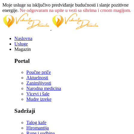
Moje usluge su isključivo predviđanje budućnosti i slanje pozitivne
energije.
Ne odgovaram na upite u vezi sa sihrima i crnom magijom.
Naslovna
Usluge
Magazin
Portal
Poučne priče
Aktuelnosti
Zanimljivosti
Narodna medicina
Vicevi i šale
Mudre izreke
Sadržaji
Talog kafe
Hiromantija
Rune i sudbina