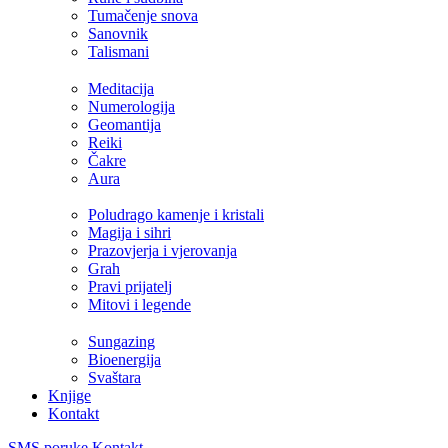
Tumačenje snova
Sanovnik
Talismani
Meditacija
Numerologija
Geomantija
Reiki
Čakre
Aura
Poludrago kamenje i kristali
Magija i sihri
Prazovjerja i vjerovanja
Grah
Pravi prijatelj
Mitovi i legende
Sungazing
Bioenergija
Svaštara
Knjige
Kontakt
SMS poruke
Kontakt