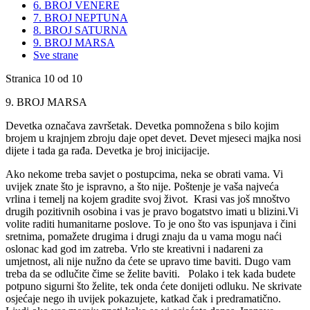
6. BROJ VENERE
7. BROJ NEPTUNA
8. BROJ SATURNA
9. BROJ MARSA
Sve strane
Stranica 10 od 10
9. BROJ MARSA
Devetka označava završetak. Devetka pomnožena s bilo kojim
brojem u krajnjem zbroju daje opet devet. Devet mjeseci majka nosi
dijete i tada ga rađa. Devetka je broj inicijacije.
Ako nekome treba savjet o postupcima, neka se obrati vama. Vi
uvijek znate što je ispravno, a što nije. Poštenje je vaša najveća
vrlina i temelj na kojem gradite svoj život. Krasi vas još mnoštvo
drugih pozitivnih osobina i vas je pravo bogatstvo imati u blizini.Vi
volite raditi humanitarne poslove. To je ono što vas ispunjava i čini
sretnima, pomažete drugima i drugi znaju da u vama mogu naći
oslonac kad god im zatreba. Vrlo ste kreativni i nadareni za
umjetnost, ali nije nužno da ćete se upravo time baviti. Dugo vam
treba da se odlučite čime se želite baviti. Polako i tek kada budete
potpuno sigurni što želite, tek onda ćete donijeti odluku. Ne skrivate
osjećaje nego ih uvijek pokazujete, katkad čak i predramatično.