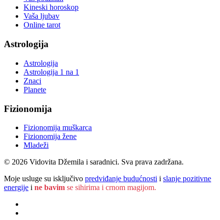
Kineski horoskop
Vaša ljubav
Online tarot
Astrologija
Astrologija
Astrologija 1 na 1
Znaci
Planete
Fizionomija
Fizionomija muškarca
Fizionomija žene
Mladeži
© 2026 Vidovita Džemila i saradnici. Sva prava zadržana.
Moje usluge su isključivo
predviđanje budućnosti
i
slanje pozitivne
energije
i
ne bavim
se sihirima i crnom magijom.