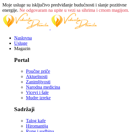
Moje usluge su isključivo predviđanje budućnosti i slanje pozitivne
energije.
Ne odgovaram na upite u vezi sa sihrima i crnom magijom.
Naslovna
Usluge
Magazin
Portal
Poučne priče
Aktuelnosti
Zanimljivosti
Narodna medicina
Vicevi i šale
Mudre izreke
Sadržaji
Talog kafe
Hiromantija
Rune i sudbina