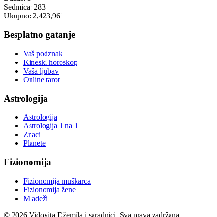
Sedmica:
283
Ukupno:
2,423,961
Besplatno gatanje
Vaš podznak
Kineski horoskop
Vaša ljubav
Online tarot
Astrologija
Astrologija
Astrologija 1 na 1
Znaci
Planete
Fizionomija
Fizionomija muškarca
Fizionomija žene
Mladeži
© 2026 Vidovita Džemila i saradnici. Sva prava zadržana.