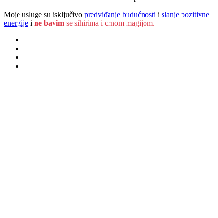
Moje usluge su isključivo
predviđanje budućnosti
i
slanje pozitivne
energije
i
ne bavim
se sihirima i crnom magijom.