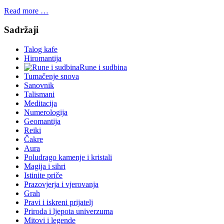
Read more …
Sadržaji
Talog kafe
Hiromantija
Rune i sudbina
Tumačenje snova
Sanovnik
Talismani
Meditacija
Numerologija
Geomantija
Reiki
Čakre
Aura
Poludrago kamenje i kristali
Magija i sihri
Istinite priče
Prazovjerja i vjerovanja
Grah
Pravi i iskreni prijatelj
Priroda i ljepota univerzuma
Mitovi i legende