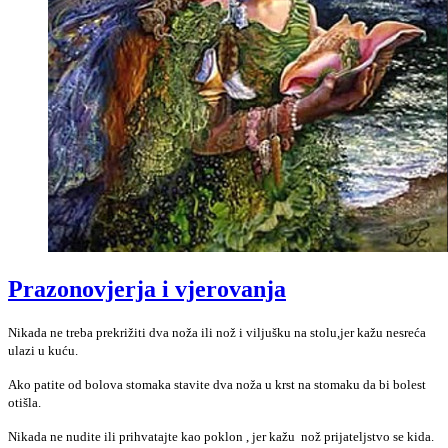
Prazonovjerja i vjerovanja
Nikada ne treba prekrižiti dva noža ili nož i viljušku na stolu,jer kažu nesreća
ulazi u kuću.
Ako patite od bolova stomaka stavite dva noža u krst na stomaku da bi bolest
otišla.
Nikada ne nudite ili prihvatajte kao poklon , jer kažu nož prijateljstvo se kida.