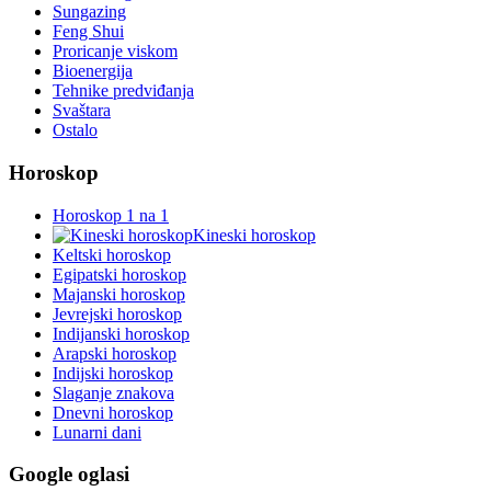
Sungazing
Feng Shui
Proricanje viskom
Bioenergija
Tehnike predviđanja
Svaštara
Ostalo
Horoskop
Horoskop 1 na 1
Kineski horoskop
Keltski horoskop
Egipatski horoskop
Majanski horoskop
Jevrejski horoskop
Indijanski horoskop
Arapski horoskop
Indijski horoskop
Slaganje znakova
Dnevni horoskop
Lunarni dani
Google oglasi