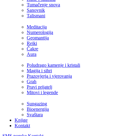
Tumačenje snova
Sanovnik
Talismani
Meditacija
Numerologija
Geomantija
Reiki
Čakre
Aura
Poludrago kamenje i kristali
Magija i sihri
Prazovjerja i vjerovanja
Grah
Pravi prijatelj
Mitovi i legende
Sungazing
Bioenergija
Svaštara
Knjige
Kontakt
SMS poruke
Kontakt