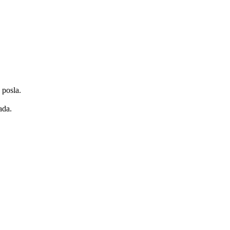
 posla.
ada.