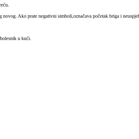
reću.
g novog. Ako prate negativni simboli,označava početak briga i neuspje
bolesnik u kući.