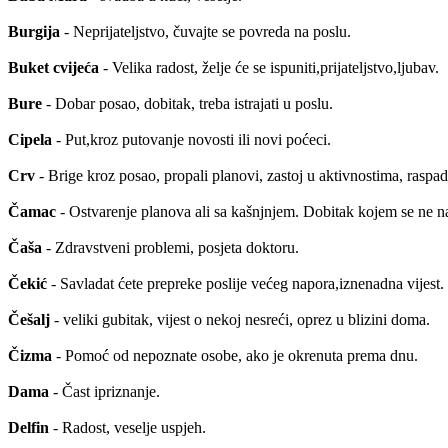
Burgija
- Neprijateljstvo, čuvajte se povreda na poslu.
Buket cvijeća
- Velika radost, želje će se ispuniti,prijateljstvo,ljubav.
Bure
- Dobar posao, dobitak, treba istrajati u poslu.
Cipela
- Put,kroz putovanje novosti ili novi poćeci.
Crv
- Brige kroz posao, propali planovi, zastoj u aktivnostima, raspad
Čamac
- Ostvarenje planova ali sa kašnjnjem. Dobitak kojem se ne n
Čaša
- Zdravstveni problemi, posjeta doktoru.
Čekić
- Savladat ćete prepreke poslije većeg napora,iznenadna vijest.
Češalj
- veliki gubitak, vijest o nekoj nesreći, oprez u blizini doma.
Čizma
- Pomoć od nepoznate osobe, ako je okrenuta prema dnu.
Dama
- Čast ipriznanje.
Delfin
- Radost, veselje uspjeh.