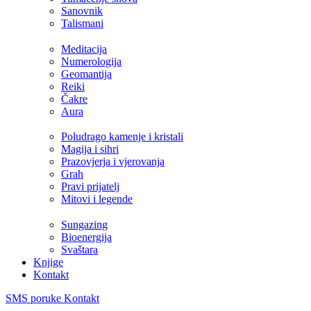
Sanovnik
Talismani
Meditacija
Numerologija
Geomantija
Reiki
Čakre
Aura
Poludrago kamenje i kristali
Magija i sihri
Prazovjerja i vjerovanja
Grah
Pravi prijatelj
Mitovi i legende
Sungazing
Bioenergija
Svaštara
Knjige
Kontakt
SMS poruke
Kontakt