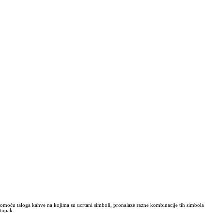
i pomoću taloga kahve na kojima su ucrtani simboli, pronalaze razne kombinacije tih simbola
stupak.