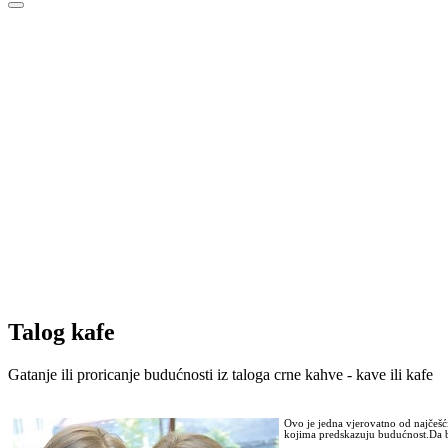
Talog kafe
Gatanje ili proricanje budućnosti iz taloga crne kahve - kave ili kafe
Ovo je jedna vjerovatno od najčešći
kojima predskazuju budućnost.Da bis