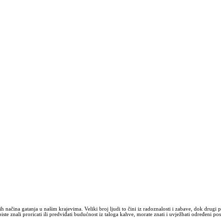
h načina gatanja u našim krajevima. Veliki broj ljudi to čini iz radoznalosti i zabave, dok drug
te znali proricati ili predviđati budućnost iz taloga kahve, morate znati i uvježbati određeni po