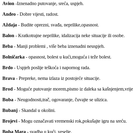
Avion
-Iznenadno putovanje, sreća, uspjeh.
Anđeo
- Dobre vijesti, radost.
Aždaja
- Budite oprezni, svađa, neprilike,opasnost.
Balon
- Kratkotrajne neprilike, idalizacija neke situacije ili osobe.
Beba
- Manji problemi , više beba iznenadni neuspjeh.
Bolničarka
- opasnost, bolest u kući,moguća i teže bolest.
Brdo
- Uspjeh poslije teškoća i napornog rada.
Brava
- Prepreke, nema izlaza iz postojeće situacije.
Brod
- Moguće putovanje morem,pismo iz daleka sa kašnjenjem,vrijem
Buba
- Neugodnosti,trač, ogovaranje, čuvajte se ulizica.
Bubanj
- Skandal u okolini.
Brojevi
- Mogu označavati vremenski rok,pokušajte igru na sreću.
Buba Mara
- svadba u kući, veselje.