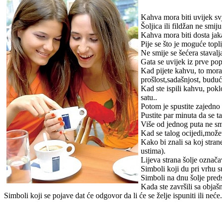
Kahva mora biti uvijek sv
Šoljica ili fildžan ne smi
Kahva mora biti dosta jaka
Pije se što je moguće topl
Ne smije se šećera stavalja
Gata se uvijek iz prve pop
Kad pijete kahvu, to mora b
prošlost,sadašnjost, buduć
Kad ste ispili kahvu, pokl
satu..
Potom je spustite zajedno 
Pustite par minuta da se ta
Više od jednog puta ne smij
Kad se talog ocijedi,može
Kako bi znali sa koj strane
ustima).
Lijeva strana šolje označ
Simboli koji du pri vrhu su
Simboli na dnu šolje preds
Kada ste završili sa objaš
Simboli koji se pojave dat će odgovor da li će se želje ispuniti ili neće.