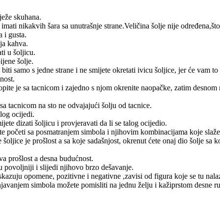
ježe skuhana.
ju imati nikakvih šara sa unutrašnje strane.Veličina šolje nije određena,š
 i gusta.
ija kahva.
ti u šoljicu.
ijene šolje.
iti samo s jedne strane i ne smijete okretati ivicu šoljice, jer će vam to
nost.
opite je sa tacnicom i zajedno s njom okrenite naopačke, zatim desnom r
sa tacnicom na sto ne odvajajući šolju od tacnice.
log ocijedi.
ete dizati šoljicu i provjeravati da li se talog ocijedio.
te početi sa posmatranjem simbola i njihovim kombinacijama koje slažete
 šoljice je prošlost a sa koje sadašnjost, okrenut ćete onaj dio šolje sa 
ava prošlost a desna budućnost.
 povoljniji i slijedi njihovo brzo dešavanje.
kazuju opomene, pozitivne i negativne ,zavisi od figura koje se tu nala
njavanjem simbola možete pomisliti na jednu želju i kažiprstom desne ruke