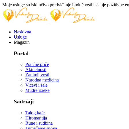
Moje usluge su isključivo predviđanje budućnosti i slanje pozitivne en
Naslovna
Usluge
Magazin
Portal
Poučne priče
Aktuelnosti
Zanimljivosti
Narodna medicina
Vicevi i šale
Mudre izreke
Sadržaji
Talog kafe
Hiromantija
Rune i sudbina
Tumačenje snova