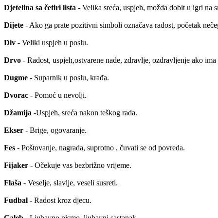
Djetelina sa četiri lista
- Velika sreća, uspjeh, možda dobit u igri na s
Dijete
- Ako ga prate pozitivni simboli označava radost, početak neče
Div
- Veliki uspjeh u poslu.
Drvo
- Radost, uspjeh,ostvarene nade, zdravlje, ozdravljenje ako ima 
Dugme
- Suparnik u poslu, krađa.
Dvorac
- Pomoć u nevolji.
Džamija
-Uspjeh, sreća nakon teškog rada.
Ekser
- Brige, ogovaranje.
Fes
- Poštovanje, nagrada, suprotno , čuvati se od povreda.
Fijaker
- Očekuje vas bezbrižno vrijeme.
Flaša
- Veselje, slavlje, veseli susreti.
Fudbal
- Radost kroz djecu.
Galeb
- Ljubavno pismo, ljubavni sastanak.