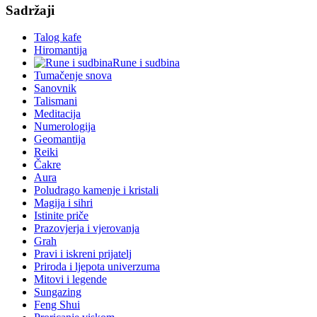
Sadržaji
Talog kafe
Hiromantija
Rune i sudbina
Tumačenje snova
Sanovnik
Talismani
Meditacija
Numerologija
Geomantija
Reiki
Čakre
Aura
Poludrago kamenje i kristali
Magija i sihri
Istinite priče
Prazovjerja i vjerovanja
Grah
Pravi i iskreni prijatelj
Priroda i ljepota univerzuma
Mitovi i legende
Sungazing
Feng Shui