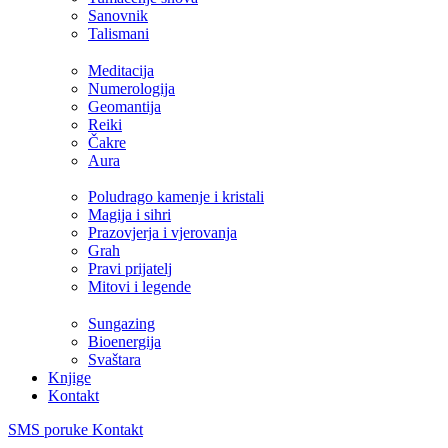
Sanovnik
Talismani
Meditacija
Numerologija
Geomantija
Reiki
Čakre
Aura
Poludrago kamenje i kristali
Magija i sihri
Prazovjerja i vjerovanja
Grah
Pravi prijatelj
Mitovi i legende
Sungazing
Bioenergija
Svaštara
Knjige
Kontakt
SMS poruke
Kontakt