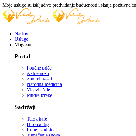
Moje usluge su isključivo predviđanje budućnosti i slanje pozitivne en
Naslovna
Usluge
Magazin
Portal
Poučne priče
Aktuelnosti
Zanimljivosti
Narodna medicina
Vicevi i šale
Mudre izreke
Sadržaji
Talog kafe
Hiromantija
Rune i sudbina
Tumačenje snova