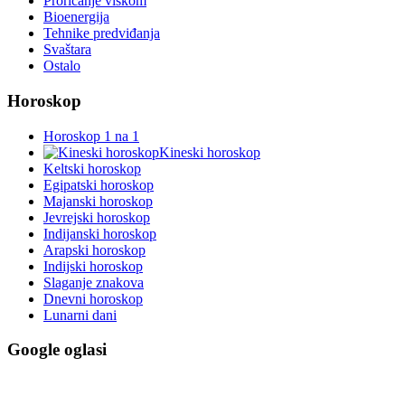
Proricanje viskom
Bioenergija
Tehnike predviđanja
Svaštara
Ostalo
Horoskop
Horoskop 1 na 1
Kineski horoskop
Keltski horoskop
Egipatski horoskop
Majanski horoskop
Jevrejski horoskop
Indijanski horoskop
Arapski horoskop
Indijski horoskop
Slaganje znakova
Dnevni horoskop
Lunarni dani
Google oglasi