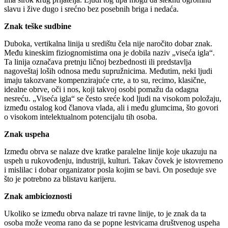
slavu i žive dugo i srećno bez posebnih briga i nedaća.
Znak teške sudbine
Duboka, vertikalna linija u središtu čela nije naročito dobar znak.
Među kineskim fiziognomistima ona je dobila naziv „viseća igla“.
Ta linija označava pretnju ličnoj bezbednosti ili predstavlja
nagoveštaj loših odnosa među supružnicima. Međutim, neki ljudi
imaju takozvane kompenzirajuće crte, a to su, recimo, klasične,
idealne obrve, oči i nos, koji takvoj osobi pomažu da odagna
nesreću. „Viseća igla“ se često sreće kod ljudi na visokom položaju,
između ostalog kod članova vlada, ali i među glumcima, što govori
o visokom intelektualnom potencijalu tih osoba.
Znak uspeha
Između obrva se nalaze dve kratke paralelne linije koje ukazuju na
uspeh u rukovođenju, industriji, kulturi. Takav čovek je istovremeno
i mislilac i dobar organizator posla kojim se bavi. On poseduje sve
što je potrebno za blistavu karijeru.
Znak ambicioznosti
Ukoliko se između obrva nalaze tri ravne linije, to je znak da ta
osoba može veoma rano da se popne lestvicama društvenog uspeha