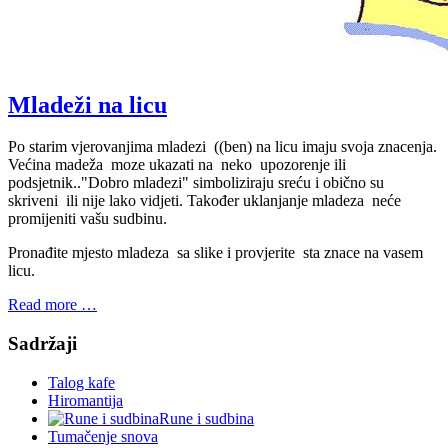
Mladeži na licu
Po starim vjerovanjima mladezi ((ben) na licu imaju svoja znacenja.
Većina madeža moze ukazati na neko upozorenje ili
podsjetnik.."Dobro mladezi" simboliziraju sreću i obično su
skriveni ili nije lako vidjeti. Također uklanjanje mladeza neće
promijeniti vašu sudbinu.
Pronađite mjesto mladeza sa slike i provjerite sta znace na vasem
licu.
Read more …
Sadržaji
Talog kafe
Hiromantija
Rune i sudbina
Tumačenje snova