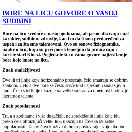
BORE NA LICU GOVORE O VASOJ
SUDBINI
Bore na licu svedoče o našim godinama, ali jasno otkrivaju i naš
karakter, sudbinu, zdravlje, kao i to da li smo predoređeni za
uspeh i za šta smo talentovani. Ovo su osnove fiziognomike,
nauke o licu, koju su prvi počeli temeljno da proučavaju i
koriste stari Kinezi. Pogledajte šta o vama govore najizraženije
bore koje imate na licu.
Znak snalažljivosti
Dve ili tri linije koje horizontalno presecaju čelo smatraju se dobrim
znakom. Čelo s dve bore se često sreće kod uspešnih i snalažljivih
ljudi. Čelo s tri linije ukazuje na veliki smisao za umetnost i odraz je
literarnog talenta.
Znak popularnosti
Tri, a s godinama i više dugačkih, neisprekidanih linija koje idu
preko čela obrazujući veliki luk, ukazuju na čoveka izuzetne
popularnosti. Takav čovek uživa duboko poštovanje svoje okoline i
ima širok krug prijatelja. Ljudi tog tipa mogu da steknu ogromnu