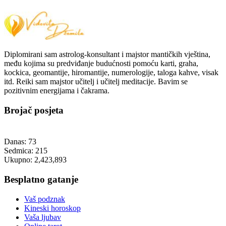
Diplomirani sam astrolog-konsultant i majstor mantičkih vještina,
među kojima su predviđanje budućnosti pomoću karti, graha,
kockica, geomantije, hiromantije, numerologije, taloga kahve, visak
itd. Reiki sam majstor učitelj i učitelj meditacije. Bavim se
pozitivnim energijama i čakrama.
Brojač posjeta
Danas:
73
Sedmica:
215
Ukupno:
2,423,893
Besplatno gatanje
Vaš podznak
Kineski horoskop
Vaša ljubav