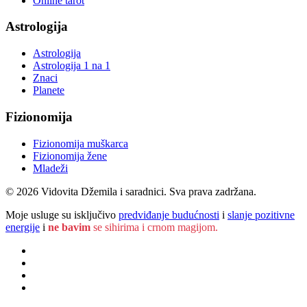
Online tarot
Astrologija
Astrologija
Astrologija 1 na 1
Znaci
Planete
Fizionomija
Fizionomija muškarca
Fizionomija žene
Mladeži
© 2026 Vidovita Džemila i saradnici. Sva prava zadržana.
Moje usluge su isključivo
predviđanje budućnosti
i
slanje pozitivne
energije
i
ne bavim
se sihirima i crnom magijom.