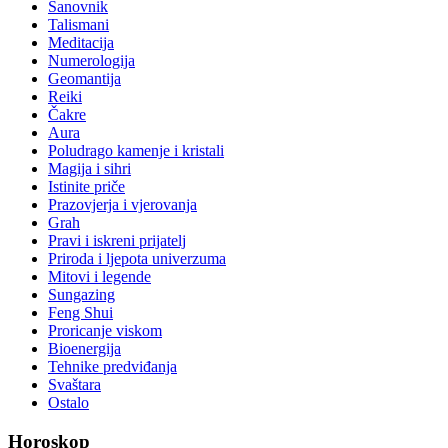
Sanovnik
Talismani
Meditacija
Numerologija
Geomantija
Reiki
Čakre
Aura
Poludrago kamenje i kristali
Magija i sihri
Istinite priče
Prazovjerja i vjerovanja
Grah
Pravi i iskreni prijatelj
Priroda i ljepota univerzuma
Mitovi i legende
Sungazing
Feng Shui
Proricanje viskom
Bioenergija
Tehnike predviđanja
Svaštara
Ostalo
Horoskop