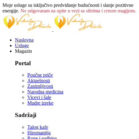
Moje usluge su isključivo predviđanje budućnosti i slanje pozitivne
energije.
Ne odgovaram na upite u vezi sa sihrima i crnom magijom.
Naslovna
Usluge
Magazin
Portal
Poučne priče
Aktuelnosti
Zanimljivosti
Narodna medicina
Vicevi i šale
Mudre izreke
Sadržaji
Talog kafe
Hiromantija
Rune i sudbina