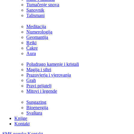
Tumačenje snova
Sanovnik
Talismani
Meditacija
Numerologija
Geomantija
Reiki
Čakre
Aura
Poludrago kamenje i kristali
Magija i sihri
Prazovjerja i vjerovanja
Grah
Pravi prijatelj
Mitovi i legende
Sungazing
Bioenergija
Svaštara
Knjige
Kontakt
SMS poruke
Kontakt