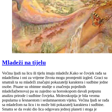
Mladeži na tijelu
Većina ljudi na licu ili tijelu imaju mladeže.Kako se čovjek rađa sa
mladežima i oni za vrijeme života mogu promjeniti izgled. Graci su
smatrali ta su mladeži značajni pokazatelji karaktera i sudbine jedne
osobe. Pisane su obimne studije o značenju pojedinih
mladeža(benova) pa su zajedno sa horoskopom davali potpunu
analizu prirode i sudbine čovjeka. Moleoskopija je bila veoma
popularna u šesnaestom i sedamnaestom vijeku. Većina ljudi se rađa
sa mladežom na licu i to može biti pokazatelj karaktera i sudbine.
Smatra se da svaki dio lica odgovara jednoj planeti i stoga je