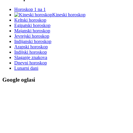
Horoskop 1 na 1
Kineski horoskop
Keltski horoskop
Egipatski horoskop
Majanski horoskop
Jevrejski horoskop
Indijanski horoskop
Arapski horoskop
Indijski horoskop
Slaganje znakova
Dnevni horoskop
Lunarni dani
Google oglasi