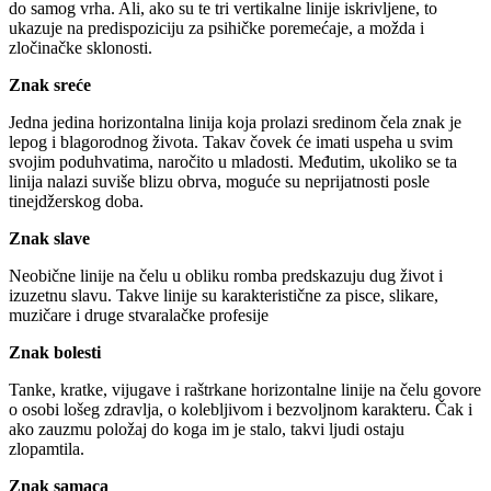
do samog vrha. Ali, ako su te tri vertikalne linije iskrivljene, to
ukazuje na predispoziciju za psihičke poremećaje, a možda i
zločinačke sklonosti.
Znak sreće
Jedna jedina horizontalna linija koja prolazi sredinom čela znak je
lepog i blagorodnog života. Takav čovek će imati uspeha u svim
svojim poduhvatima, naročito u mladosti. Međutim, ukoliko se ta
linija nalazi suviše blizu obrva, moguće su neprijatnosti posle
tinejdžerskog doba.
Znak slave
Neobične linije na čelu u obliku romba predskazuju dug život i
izuzetnu slavu. Takve linije su karakteristične za pisce, slikare,
muzičare i druge stvaralačke profesije
Znak bolesti
Tanke, kratke, vijugave i raštrkane horizontalne linije na čelu govore
o osobi lošeg zdravlja, o kolebljivom i bezvoljnom karakteru. Čak i
ako zauzmu položaj do koga im je stalo, takvi ljudi ostaju
zlopamtila.
Znak samaca