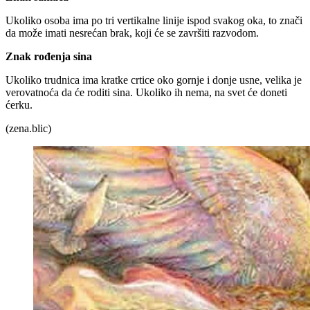
Ukoliko osoba ima po tri vertikalne linije ispod svakog oka, to znači
da može imati nesrećan brak, koji će se završiti razvodom.
Znak rođenja sina
Ukoliko trudnica ima kratke crtice oko gornje i donje usne, velika je
verovatnoća da će roditi sina. Ukoliko ih nema, na svet će doneti
ćerku.
(zena.blic)