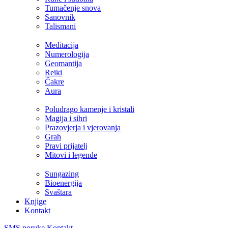
Tumačenje snova
Sanovnik
Talismani
Meditacija
Numerologija
Geomantija
Reiki
Čakre
Aura
Poludrago kamenje i kristali
Magija i sihri
Prazovjerja i vjerovanja
Grah
Pravi prijatelj
Mitovi i legende
Sungazing
Bioenergija
Svaštara
Knjige
Kontakt
SMS poruke
Kontakt