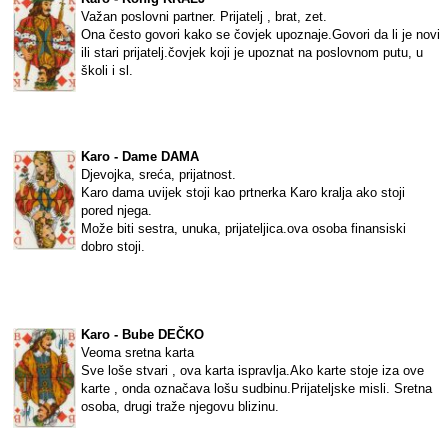
Važan poslovni partner. Prijatelj , brat, zet.
Ona često govori kako se čovjek upoznaje.Govori da li je novi
ili stari prijatelj.čovjek koji je upoznat na poslovnom putu, u
školi i sl.
Karo - Dame DAMA
Djevojka, sreća, prijatnost.
Karo dama uvijek stoji kao prtnerka Karo kralja ako stoji
pored njega.
Može biti sestra, unuka, prijateljica.ova osoba finansiski
dobro stoji.
Karo - Bube DEČKO
Veoma sretna karta
Sve loše stvari , ova karta ispravlja.Ako karte stoje iza ove
karte , onda označava lošu sudbinu.Prijateljske misli. Sretna
osoba, drugi traže njegovu blizinu.