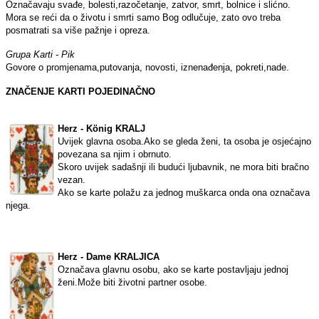
Označavaju svađe, bolesti,razočetanje, zatvor, smrt, bolnice i slićno.
Mora se reći da o životu i smrti samo Bog odlučuje, zato ovo treba
posmatrati sa više pažnje i opreza.
Grupa Karti - Pik
Govore o promjenama,putovanja, novosti, iznenađenja, pokreti,nade.
ZNAČENJE KARTI POJEDINAČNO
Herz - König KRALJ
Uvijek glavna osoba.Ako se gleda ženi, ta osoba je osjećajno
povezana sa njim i obrnuto.
Skoro uvijek sadašnji ili budući ljubavnik, ne mora biti bračno
vezan.
Ako se karte polažu za jednog muškarca onda ona označava
njega.
Herz - Dame KRALJICA
Označava glavnu osobu, ako se karte postavljaju jednoj
ženi.Može biti životni partner osobe.