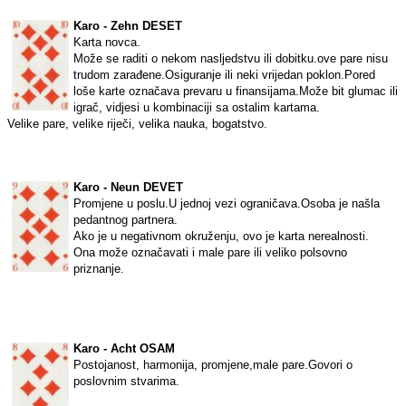
Karo - Zehn DESET
Karta novca.
Može se raditi o nekom nasljedstvu ili dobitku.ove pare nisu
trudom zarađene.Osiguranje ili neki vrijedan poklon.Pored
loše karte označava prevaru u finansijama.Može bit glumac ili
igrač, vidjesi u kombinaciji sa ostalim kartama.
Velike pare, velike riječi, velika nauka, bogatstvo.
Karo - Neun DEVET
Promjene u poslu.U jednoj vezi ograničava.Osoba je našla
pedantnog partnera.
Ako je u negativnom okruženju, ovo je karta nerealnosti.
Ona može označavati i male pare ili veliko polsovno
priznanje.
Karo - Acht OSAM
Postojanost, harmonija, promjene,male pare.Govori o
poslovnim stvarima.