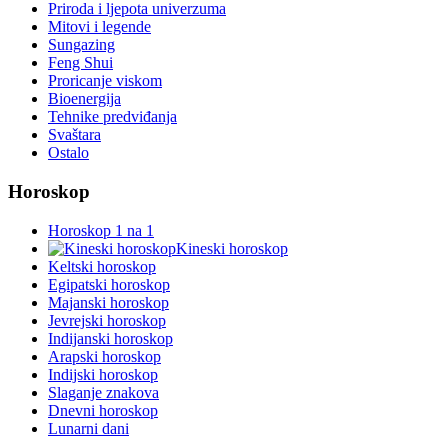
Priroda i ljepota univerzuma
Mitovi i legende
Sungazing
Feng Shui
Proricanje viskom
Bioenergija
Tehnike predviđanja
Svaštara
Ostalo
Horoskop
Horoskop 1 na 1
Kineski horoskop
Keltski horoskop
Egipatski horoskop
Majanski horoskop
Jevrejski horoskop
Indijanski horoskop
Arapski horoskop
Indijski horoskop
Slaganje znakova
Dnevni horoskop
Lunarni dani