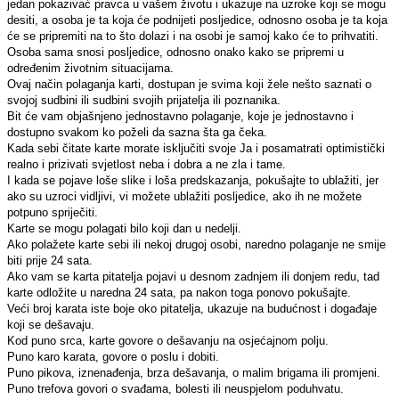
jedan pokazivać pravca u vašem životu i ukazuje na uzroke koji se mogu
desiti, a osoba je ta koja će podnijeti posljedice, odnosno osoba je ta koja
će se pripremiti na to što dolazi i na osobi je samoj kako će to prihvatiti.
Osoba sama snosi posljedice, odnosno onako kako se pripremi u
određenim životnim situacijama.
Ovaj način polaganja karti, dostupan je svima koji žele nešto saznati o
svojoj sudbini ili sudbini svojih prijatelja ili poznanika.
Bit će vam objašnjeno jednostavno polaganje, koje je jednostavno i
dostupno svakom ko poželi da sazna šta ga čeka.
Kada sebi čitate karte morate isključiti svoje Ja i posamatrati optimistički
realno i prizivati svjetlost neba i dobra a ne zla i tame.
I kada se pojave loše slike i loša predskazanja, pokušajte to ublažiti, jer
ako su uzroci vidljivi, vi možete ublažiti posljedice, ako ih ne možete
potpuno spriječiti.
Karte se mogu polagati bilo koji dan u nedelji.
Ako polažete karte sebi ili nekoj drugoj osobi, naredno polaganje ne smije
biti prije 24 sata.
Ako vam se karta pitatelja pojavi u desnom zadnjem ili donjem redu, tad
karte odložite u naredna 24 sata, pa nakon toga ponovo pokušajte.
Veći broj karata iste boje oko pitatelja, ukazuje na budućnost i događaje
koji se dešavaju.
Kod puno srca, karte govore o dešavanju na osjećajnom polju.
Puno karo karata, govore o poslu i dobiti.
Puno pikova, iznenađenja, brza dešavanja, o malim brigama ili promjeni.
Puno trefova govori o svađama, bolesti ili neuspjelom poduhvatu.