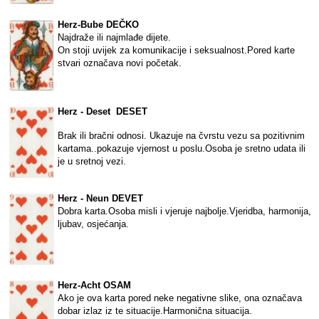
Herz-Bube DEČKO
Najdraže ili najmlađe dijete.
On stoji uvijek za komunikacije i seksualnost.Pored karte
stvari označava novi početak.
Herz - Deset DESET
Brak ili bračni odnosi. Ukazuje na čvrstu vezu sa pozitivnim
kartama..pokazuje vjernost u poslu.Osoba je sretno udata ili
je u sretnoj vezi.
Herz - Neun DEVET
Dobra karta.Osoba misli i vjeruje najbolje.Vjeridba, harmonija,
ljubav, osjećanja.
Herz-Acht OSAM
Ako je ova karta pored neke negativne slike, ona označava
dobar izlaz iz te situacije.Harmonična situacija.