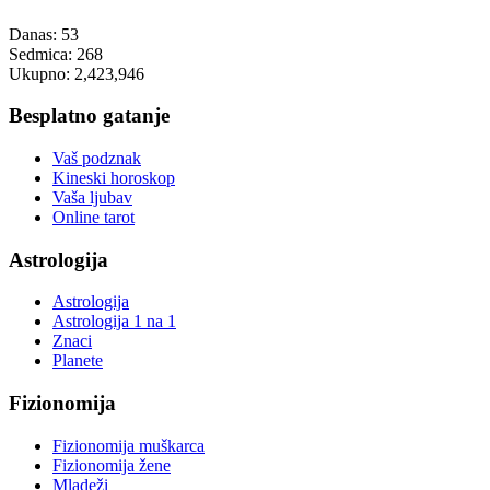
Danas:
53
Sedmica:
268
Ukupno:
2,423,946
Besplatno gatanje
Vaš podznak
Kineski horoskop
Vaša ljubav
Online tarot
Astrologija
Astrologija
Astrologija 1 na 1
Znaci
Planete
Fizionomija
Fizionomija muškarca
Fizionomija žene
Mladeži