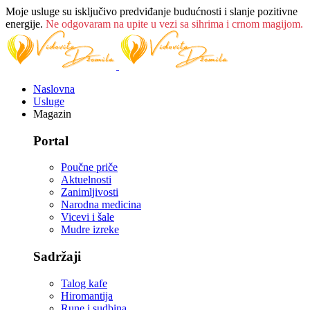
Moje usluge su isključivo predviđanje budućnosti i slanje pozitivne
energije.
Ne odgovaram na upite u vezi sa sihrima i crnom magijom.
Naslovna
Usluge
Magazin
Portal
Poučne priče
Aktuelnosti
Zanimljivosti
Narodna medicina
Vicevi i šale
Mudre izreke
Sadržaji
Talog kafe
Hiromantija
Rune i sudbina