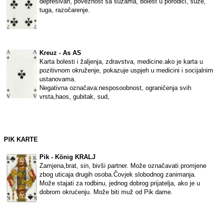
depresivan, poveznost sa suzama, bolest u porodici, suze,
tuga, razočarenje.
Kreuz - As AS
Karta bolesti i žaljenja, zdravstva, medicine.ako je karta u
pozitivnom okruženje, pokazuje uspjeh u medicini i socijalnim
ustanovama.
Negativna označava:nesposoobnost, ograničenja svih
vrsta,haos, gubitak, sud,
PIK KARTE
Pik - König KRALJ
Zamjena,brat, sin, bivši partner. Može označavati promjene
zbog uticaja drugih osoba.Čovjek slobodnog zanimanja.
Može stajati za rodbinu, jednog dobrog prijatelja, ako je u
dobrom okrućenju. Može biti muž od Pik dame.