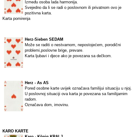
Između osoba lada harmonija.
Svejedno da li se radi o poslovnom ili privatnom ovo je
pozitivna karta.
Karta pomirenja
Herz-Sieben SEDAM
Može se raditi o nestvarnom, nepostojećem, porodični
problemi,poslovne brige, prevare.
Karta ljubavi i djece ako je povezana sa dečkom.
Herz - As AS
Pored osobne karte uvijek označava familijui situaciju u njoj.
U poslovnoj situaciji ova karta je povezana sa familijarnim
radom.
Označava dom, imovinu.
KARO KARTE
Karo - König KRALJ