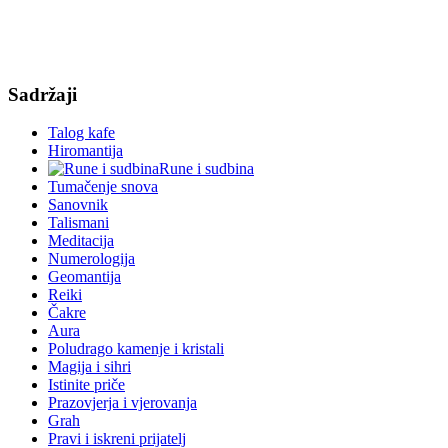
Sadržaji
Talog kafe
Hiromantija
Rune i sudbina
Tumačenje snova
Sanovnik
Talismani
Meditacija
Numerologija
Geomantija
Reiki
Čakre
Aura
Poludrago kamenje i kristali
Magija i sihri
Istinite priče
Prazovjerja i vjerovanja
Grah
Pravi i iskreni prijatelj