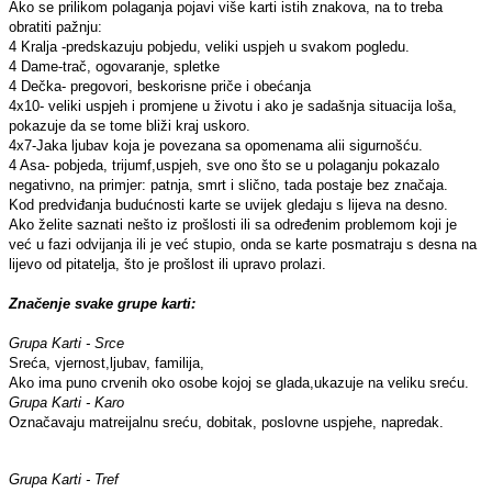
Ako se prilikom polaganja pojavi više karti istih znakova, na to treba
obratiti pažnju:
4 Kralja -predskazuju pobjedu, veliki uspjeh u svakom pogledu.
4 Dame-trač, ogovaranje, spletke
4 Dečka- pregovori, beskorisne priče i obećanja
4x10- veliki uspjeh i promjene u životu i ako je sadašnja situacija loša,
pokazuje da se tome bliži kraj uskoro.
4x7-Jaka ljubav koja je povezana sa opomenama alii sigurnošću.
4 Asa- pobjeda, trijumf,uspjeh, sve ono što se u polaganju pokazalo
negativno, na primjer: patnja, smrt i slično, tada postaje bez značaja.
Kod predviđanja budućnosti karte se uvijek gledaju s lijeva na desno.
Ako želite saznati nešto iz prošlosti ili sa određenim problemom koji je
već u fazi odvijanja ili je već stupio, onda se karte posmatraju s desna na
lijevo od pitatelja, što je prošlost ili upravo prolazi.
Značenje svake grupe karti:
Grupa Karti - Srce
Sreća, vjernost,ljubav, familija,
Ako ima puno crvenih oko osobe kojoj se glada,ukazuje na veliku sreću.
Grupa Karti - Karo
Označavaju matreijalnu sreću, dobitak, poslovne uspjehe, napredak.
Grupa Karti - Tref