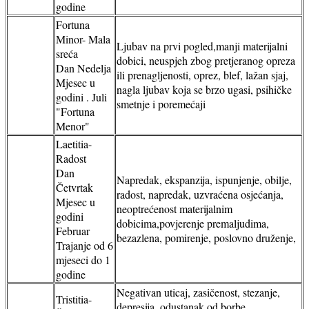
godine
Fortuna
Minor- Mala
Ljubav na prvi pogled,manji materijalni
sreća
dobici, neuspjeh zbog pretjeranog opreza
Dan Nedelja
ili prenagljenosti, oprez, blef, lažan sjaj,
Mjesec u
nagla ljubav koja se brzo ugasi, psihičke
godini . Juli
smetnje i poremećaji
"Fortuna
Menor"
Laetitia-
Radost
Dan
Napredak, ekspanzija, ispunjenje, obilje,
Četvrtak
radost, napredak, uzvraćena osjećanja,
Mjesec u
neoptrećenost materijalnim
godini
dobicima,povjerenje premaljudima,
Februar
bezazlena, pomirenje, poslovno druženje,
Trajanje od 6
mjeseci do 1
godine
Negativan uticaj, zasičenost, stezanje,
Tristitia-
depresija, odustanak od borbe,