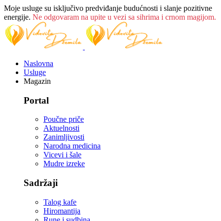
Moje usluge su isključivo predviđanje budućnosti i slanje pozitivne
energije.
Ne odgovaram na upite u vezi sa sihrima i crnom magijom.
Naslovna
Usluge
Magazin
Portal
Poučne priče
Aktuelnosti
Zanimljivosti
Narodna medicina
Vicevi i šale
Mudre izreke
Sadržaji
Talog kafe
Hiromantija
Rune i sudbina