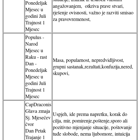
Ponedeljak
angažovanjem, otkriva prave stvari,
Mjesec u
rješenje ovisnosti, važno je razviti smisao
godini Juli
za pravovremenost,
Trajnost 1
Mjesec
Populus -
Narod
Mjesec u
Raku - rast
Masa, popularnost, nepredvidljivost,
Dan -
grupni sastanak,rezultati,konfuzija,nered,
Ponedeljak
skupovi,
Mjesec u
godini Juli
Trajnost 1
Mjesec
CapDraconis
Glava zmaja
Uspjeh, ide prema napretku, korak do
Sj. Mjesečev
cilja, mir, pomirenje,poštenje,sporo ali
čvor
pozitivno mjenjanje situacije, poštovanje
Dan Petak
tuđe slobode, nema ljubomore, intuicija
Trajanje 1