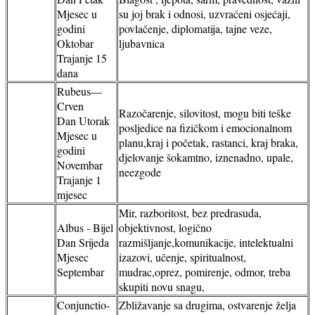
Mjesec u
su joj brak i odnosi, uzvraćeni osjećaji,
godini
povlačenje, diplomatija, tajne veze,
Oktobar
ljubavnica
Trajanje 15
dana
Rubeus—
Crven
Razočarenje, silovitost, mogu biti teške
Dan Utorak
posljedice na fizičkom i emocionalnom
Mjesec u
planu,kraj i početak, rastanci, kraj braka,
godini
djelovanje šokamtno, iznenadno, upale,
Novembar
neezgode
Trajanje 1
mjesec
Mir, razboritost, bez predrasuda,
Albus - Bijel
objektivnost, logično
Dan Srijeda
razmišljanje,komunikacije, intelektualni
Mjesec
izazovi, učenje, spiritualnost,
Septembar
mudrac,oprez, pomirenje, odmor, treba
skupiti novu snagu,
Conjunctio-
Zbližavanje sa drugima, ostvarenje želja