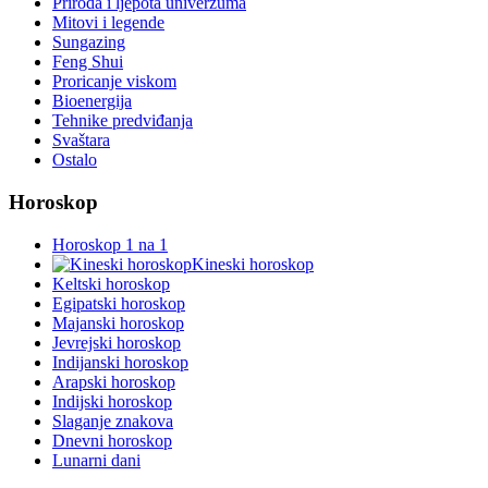
Priroda i ljepota univerzuma
Mitovi i legende
Sungazing
Feng Shui
Proricanje viskom
Bioenergija
Tehnike predviđanja
Svaštara
Ostalo
Horoskop
Horoskop 1 na 1
Kineski horoskop
Keltski horoskop
Egipatski horoskop
Majanski horoskop
Jevrejski horoskop
Indijanski horoskop
Arapski horoskop
Indijski horoskop
Slaganje znakova
Dnevni horoskop
Lunarni dani