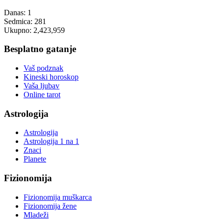
Danas:
1
Sedmica:
281
Ukupno:
2,423,959
Besplatno gatanje
Vaš podznak
Kineski horoskop
Vaša ljubav
Online tarot
Astrologija
Astrologija
Astrologija 1 na 1
Znaci
Planete
Fizionomija
Fizionomija muškarca
Fizionomija žene
Mladeži