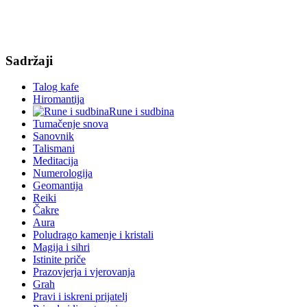
Sadržaji
Talog kafe
Hiromantija
Rune i sudbina
Tumačenje snova
Sanovnik
Talismani
Meditacija
Numerologija
Geomantija
Reiki
Čakre
Aura
Poludrago kamenje i kristali
Magija i sihri
Istinite priče
Prazovjerja i vjerovanja
Grah
Pravi i iskreni prijatelj