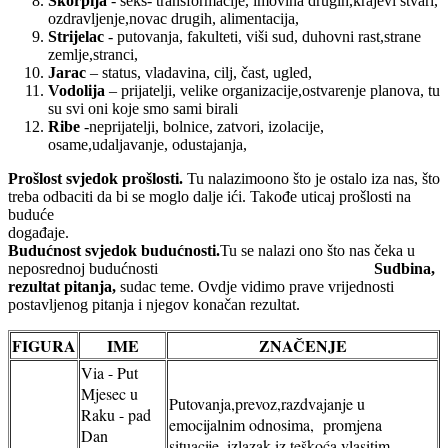
Škorpija
- seks- transformacije, imovina drugih,krajevi stvari,
ozdravljenje,novac drugih, alimentacija,
Strijelac
- putovanja, fakulteti, viši sud, duhovni rast,strane
zemlje,stranci,
Jarac
– status, vladavina, cilj, čast, ugled,
Vodolija
– prijatelji, velike organizacije,ostvarenje planova, tu
su svi oni koje smo sami birali
Ribe
-neprijatelji, bolnice, zatvori, izolacije,
osame,udaljavanje, odustajanja,
Prošlost svjedok prošlosti.
Tu nalazimoono što je ostalo iza nas, što
treba odbaciti da bi se moglo dalje ići. Takođe uticaj prošlosti na
buduće
događa
Budućnost svjedok budućnosti.
Tu se nalazi ono što nas čeka u
neposrednoj budućnosti
Sudbina,
rezultat pitanja,
sudac teme. Ovdje vidimo prave vrijednosti
postavljenog pitanja i njegov konačan rezultat.
FIGURA
IME
ZNAČENJE
Via - Put
Mjesec u
Putovanja,prevoz,razdvajanje u
Raku - pad
emocijalnim odnosima, promjena
Dan
situacije, izlazak iz teškoća vlasitim