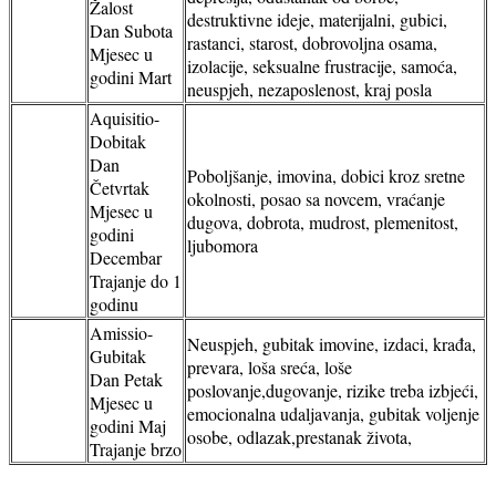
Žalost
destruktivne ideje, materijalni, gubici,
Dan Subota
rastanci, starost, dobrovoljna osama,
Mjesec u
izolacije, seksualne frustracije, samoća,
godini Mart
neuspjeh, nezaposlenost, kraj posla
Aquisitio-
Dobitak
Dan
Poboljšanje, imovina, dobici kroz sretne
Četvrtak
okolnosti, posao sa novcem, vraćanje
Mjesec u
dugova, dobrota, mudrost, plemenitost,
godini
ljubomora
Decembar
Trajanje do 1
godinu
Amissio-
Neuspjeh, gubitak imovine, izdaci, krađa,
Gubitak
prevara, loša sreća, loše
Dan Petak
poslovanje,dugovanje, rizike treba izbjeći,
Mjesec u
emocionalna udaljavanja, gubitak voljenje
godini Maj
osobe, odlazak,prestanak života,
Trajanje brzo