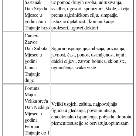
Sastanak
uz pomoć drugih osoba, udruživanja,
Dan Srijeda
svadbe, ugovori, sporazumi, škole, akcija
Mjesec u
prema zajedničkom cilju, simpatije,
godini Juni
uslužne djelatnosti, komunikacije,
Trajanje brzo
profesori, trgovci,doktori
Carcer-
Zatvor
Dan Subota
Sigurno ispunjenje,ambicija, priznanja,
Mjesec u
javnost, čast, ponos, usamljenost, tajni i
godini
daleki ciljevi, zatvor, bolnica, sklonište,
Januar
ograničenja svake vrste
Trajanje
dugo
Fortuna
Major-
Velika sreća
Veliki uspjeh, zaštita, najpovoljnija
Dan Nedelja
figuraau gledanju, povoljni uticaji,
Mjesec u
emocionalno ispunjenje, pobjeda, dobrota,
godini
plemenitost,želje se ostvaruju,optimizam
Februar
Trajanje do 1