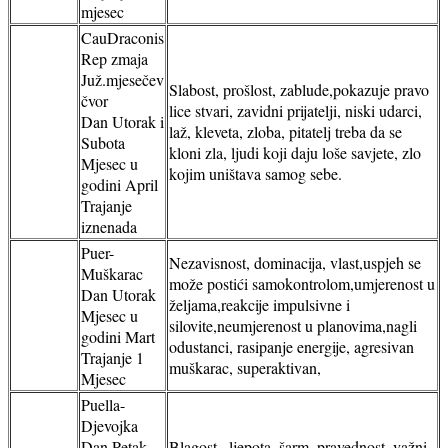
mjesec
CauDraconis
Rep zmaja
Juž.mjesečev
Slabost, prošlost, zablude,pokazuje pravo
čvor
lice stvari, zavidni prijatelji, niski udarci,
Dan Utorak i
laž, kleveta, zloba, pitatelj treba da se
Subota
kloni zla, ljudi koji daju loše savjete, zlo
Mjesec u
kojim uništava samog sebe.
godini April
Trajanje
iznenada
Puer-
Nezavisnost, dominacija, vlast,uspjeh se
Muškarac
može postići samokontrolom,umjerenost u
Dan Utorak
željama,reakcije impulsivne i
Mjesec u
silovite,neumjerenost u planovima,nagli
godini Mart
odustanci, rasipanje energije, agresivan
Trajanje 1
muškarac, superaktivan,
Mjesec
Puella-
Djevojka
Dan Petak
Blagost , ljepota, šarm, pravednost, važni