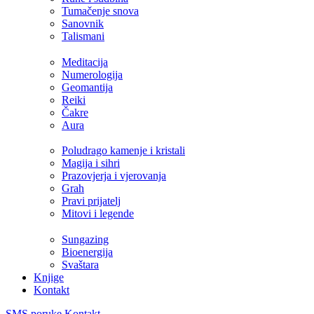
Tumačenje snova
Sanovnik
Talismani
Meditacija
Numerologija
Geomantija
Reiki
Čakre
Aura
Poludrago kamenje i kristali
Magija i sihri
Prazovjerja i vjerovanja
Grah
Pravi prijatelj
Mitovi i legende
Sungazing
Bioenergija
Svaštara
Knjige
Kontakt
SMS poruke
Kontakt