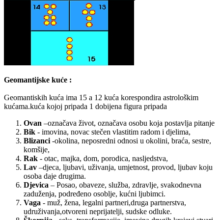
Geomantijske kuće :
Geomantiskih kuća ima 15 a 12 kuća korespondira astrološkim
kućama.kuća kojoj pripada 1 dobijena figura pripada
Ovan
–označava život, označava osobu koja postavlja pitanje
Bik
- imovina, novac stečen vlastitim radom i djelima,
Blizanci
-okolina, neposredni odnosi u okolini, braća, sestre,
komšije,
Rak
- otac, majka, dom, porodica, nasljedstva,
Lav
–djeca, ljubavi, uživanja, umjetnost, provod, ljubav koju
osoba daje drugima.
Djevica
– Posao, obaveze, služba, zdravlje, svakodnevna
zaduženja, podređeno osoblje, kućni ljubimci.
Vaga
- muž, žena, legalni partneri,druga partnerstva,
udruživanja,otvoreni neprijatelji, sudske odluke.