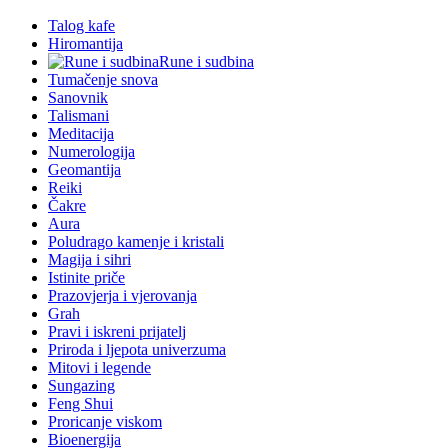
Talog kafe
Hiromantija
Rune i sudbina
Tumačenje snova
Sanovnik
Talismani
Meditacija
Numerologija
Geomantija
Reiki
Čakre
Aura
Poludrago kamenje i kristali
Magija i sihri
Istinite priče
Prazovjerja i vjerovanja
Grah
Pravi i iskreni prijatelj
Priroda i ljepota univerzuma
Mitovi i legende
Sungazing
Feng Shui
Proricanje viskom
Bioenergija