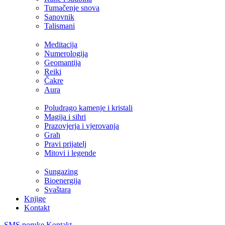
Tumačenje snova
Sanovnik
Talismani
Meditacija
Numerologija
Geomantija
Reiki
Čakre
Aura
Poludrago kamenje i kristali
Magija i sihri
Prazovjerja i vjerovanja
Grah
Pravi prijatelj
Mitovi i legende
Sungazing
Bioenergija
Svaštara
Knjige
Kontakt
SMS poruke
Kontakt