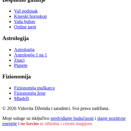
Vaš podznak
Kineski horoskop
Vaša ljubav
Online tarot
Astrologija
Astrologija
Astrologija 1 na 1
Znaci
Planete
Fizionomija
Fizionomija muškarca
Fizionomija žene
Mladeži
© 2026 Vidovita Džemila i saradnici. Sva prava zadržana.
Moje usluge su isključivo
predviđanje budućnosti
i
slanje pozitivne
energije
i
ne bavim
se sihirima i crnom magijom.