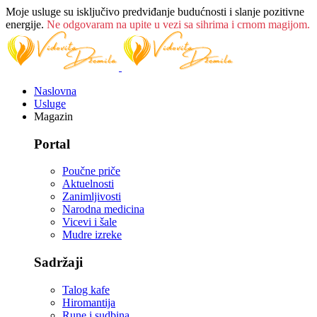
Moje usluge su isključivo predviđanje budućnosti i slanje pozitivne
energije.
Ne odgovaram na upite u vezi sa sihrima i crnom magijom.
Naslovna
Usluge
Magazin
Portal
Poučne priče
Aktuelnosti
Zanimljivosti
Narodna medicina
Vicevi i šale
Mudre izreke
Sadržaji
Talog kafe
Hiromantija
Rune i sudbina