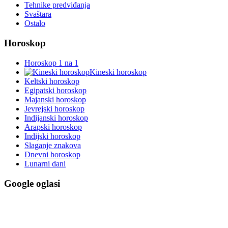
Tehnike predviđanja
Svaštara
Ostalo
Horoskop
Horoskop 1 na 1
Kineski horoskop
Keltski horoskop
Egipatski horoskop
Majanski horoskop
Jevrejski horoskop
Indijanski horoskop
Arapski horoskop
Indijski horoskop
Slaganje znakova
Dnevni horoskop
Lunarni dani
Google oglasi