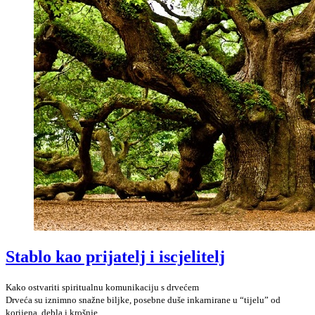
Stablo kao prijatelj i iscjelitelj
Kako ostvariti spiritualnu komunikaciju s drvećem
Drveća su iznimno snažne biljke, posebne duše inkarnirane u “tijelu” od
korijena, debla i krošnje.