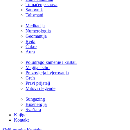
Tumačenje snova
Sanovnik
Talismani
Meditacija
Numerologija
Geomantija
Reiki
Čakre
Aura
Poludrago kamenje i kristali
Magija i sihri
Prazovjerja i vjerovanja
Grah
Pravi prijatelj
Mitovi i legende
Sungazing
Bioenergija
Svaštara
Knjige
Kontakt
SMS poruke
Kontakt