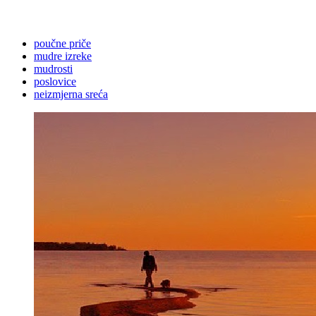
poučne priče
mudre izreke
mudrosti
poslovice
neizmjerna sreća