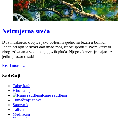
Neizmjerna sreća
Dva muškarca, obojica jako bolesni zajedno su ležali u bolnici.
Jedan od njih je svaki dan imao mogućnost sjediti u svom krevetu
zbog izdvajanja vode iz njegovih pluća. Njegov krevet je stajao uz
jedini prozor u sobi.
Read more …
Sadržaji
Talog kafe
Hiromantija
Rune i sudbina
Tumačenje snova
Sanovnik
Talismani
Meditacija