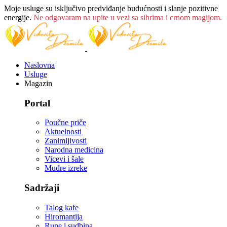
Moje usluge su isključivo predviđanje budućnosti i slanje pozitivne
energije.
Ne odgovaram na upite u vezi sa sihrima i crnom magijom.
Naslovna
Usluge
Magazin
Portal
Poučne priče
Aktuelnosti
Zanimljivosti
Narodna medicina
Vicevi i šale
Mudre izreke
Sadržaji
Talog kafe
Hiromantija
Rune i sudbina