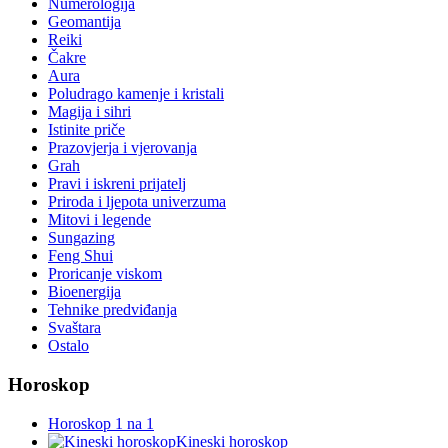
Numerologija
Geomantija
Reiki
Čakre
Aura
Poludrago kamenje i kristali
Magija i sihri
Istinite priče
Prazovjerja i vjerovanja
Grah
Pravi i iskreni prijatelj
Priroda i ljepota univerzuma
Mitovi i legende
Sungazing
Feng Shui
Proricanje viskom
Bioenergija
Tehnike predviđanja
Svaštara
Ostalo
Horoskop
Horoskop 1 na 1
Kineski horoskop