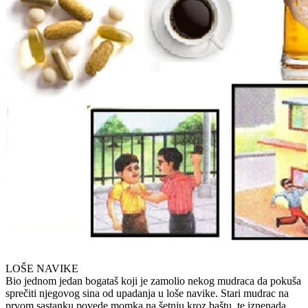
LOŠE NAVIKE
Bio jednom jedan bogataš koji je zamolio nekog mudraca da pokuša
sprečiti njegovog sina od upadanja u loše navike. Stari mudrac na
prvom sastanku povede momka na šetnju kroz baštu, te iznenada