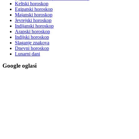
Keltski horoskop
Egipatski horoskop
Majanski horoskop
Jevrejski horoskop
Indijanski horoskop
Arapski horoskop
Indijski horoskop
Slaganje znakova
Dnevni horoskop
Lunarni dani
Google oglasi