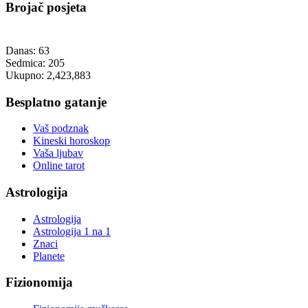
Brojač posjeta
Danas:
63
Sedmica:
205
Ukupno:
2,423,883
Besplatno gatanje
Vaš podznak
Kineski horoskop
Vaša ljubav
Online tarot
Astrologija
Astrologija
Astrologija 1 na 1
Znaci
Planete
Fizionomija