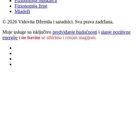
Fizionomija muškarca
Fizionomija žene
Mladeži
© 2026 Vidovita Džemila i saradnici. Sva prava zadržana.
Moje usluge su isključivo
predviđanje budućnosti
i
slanje pozitivne
energije
i
ne bavim
se sihirima i crnom magijom.