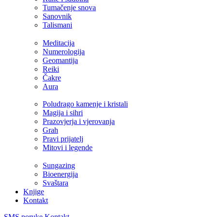
Tumačenje snova
Sanovnik
Talismani
Meditacija
Numerologija
Geomantija
Reiki
Čakre
Aura
Poludrago kamenje i kristali
Magija i sihri
Prazovjerja i vjerovanja
Grah
Pravi prijatelj
Mitovi i legende
Sungazing
Bioenergija
Svaštara
Knjige
Kontakt
SMS poruke
Kontakt