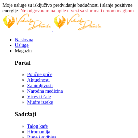
Moje usluge su isključivo predviđanje budućnosti i slanje pozitivne
energije.
Ne odgovaram na upite u vezi sa sihrima i crnom magijom.
Naslovna
Usluge
Magazin
Portal
Poučne priče
Aktuelnosti
Zanimljivosti
Narodna medicina
Vicevi i šale
Mudre izreke
Sadržaji
Talog kafe
Hiromantija
Rune i sudbina