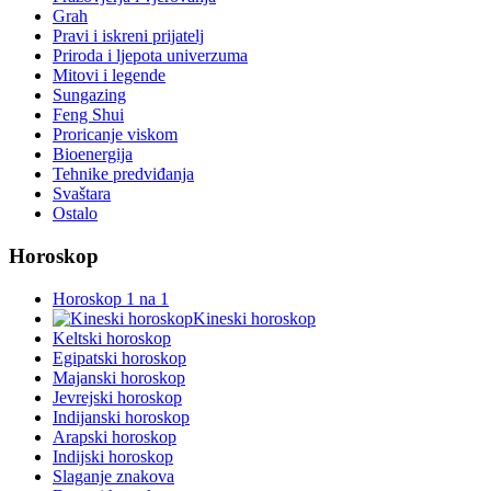
Grah
Pravi i iskreni prijatelj
Priroda i ljepota univerzuma
Mitovi i legende
Sungazing
Feng Shui
Proricanje viskom
Bioenergija
Tehnike predviđanja
Svaštara
Ostalo
Horoskop
Horoskop 1 na 1
Kineski horoskop
Keltski horoskop
Egipatski horoskop
Majanski horoskop
Jevrejski horoskop
Indijanski horoskop
Arapski horoskop
Indijski horoskop
Slaganje znakova