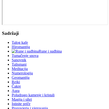
Sadržaji
Talog kafe
Hiromantija
Rune i sudbina
Tumačenje snova
Sanovnik
Talismani
Meditacija
Numerologija
Geomantija
Reiki
Čakre
Aura
Poludrago kamenje i kristali
Magija i sihri
Istinite priče
Prazovjerja i vjerovanja