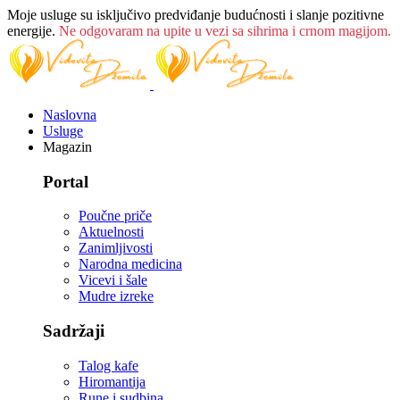
Moje usluge su isključivo predviđanje budućnosti i slanje pozitivne
energije.
Ne odgovaram na upite u vezi sa sihrima i crnom magijom.
Naslovna
Usluge
Magazin
Portal
Poučne priče
Aktuelnosti
Zanimljivosti
Narodna medicina
Vicevi i šale
Mudre izreke
Sadržaji
Talog kafe
Hiromantija
Rune i sudbina