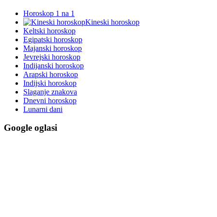
Horoskop 1 na 1
Kineski horoskop
Keltski horoskop
Egipatski horoskop
Majanski horoskop
Jevrejski horoskop
Indijanski horoskop
Arapski horoskop
Indijski horoskop
Slaganje znakova
Dnevni horoskop
Lunarni dani
Google oglasi