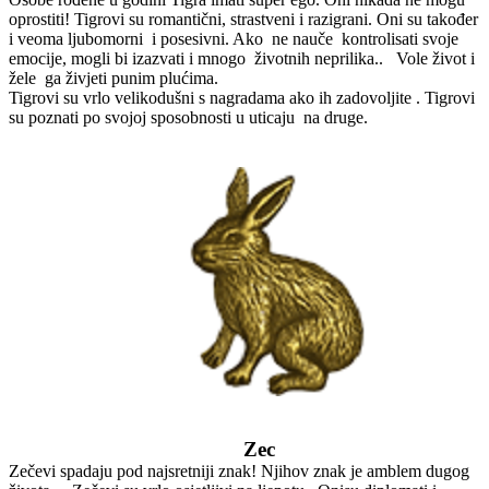
oprostiti! Tigrovi su romantični, strastveni i razigrani. Oni su također
i veoma ljubomorni i posesivni. Ako ne nauče kontrolisati svoje
emocije, mogli bi izazvati i mnogo životnih neprilika.. Vole život i
žele ga živjeti punim plućima.
Tigrovi su vrlo velikodušni s nagradama ako ih zadovoljite . Tigrovi
su poznati po svojoj sposobnosti u uticaju na druge.
Zec
Zečevi spadaju pod najsretniji znak! Njihov znak je amblem dugog