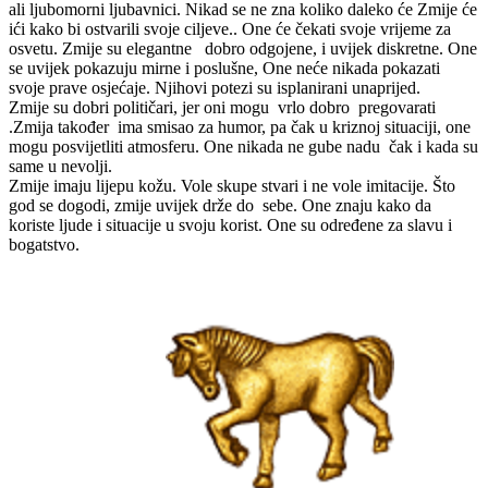
ali ljubomorni ljubavnici. Nikad se ne zna koliko daleko će Zmije će
ići kako bi ostvarili svoje ciljeve.. One će čekati svoje vrijeme za
osvetu. Zmije su elegantne dobro odgojene, i uvijek diskretne. One
se uvijek pokazuju mirne i poslušne, One neće nikada pokazati
svoje prave osjećaje. Njihovi potezi su isplanirani unaprijed.
Zmije su dobri političari, jer oni mogu vrlo dobro pregovarati
.Zmija također ima smisao za humor, pa čak u kriznoj situaciji, one
mogu posvijetliti atmosferu. One nikada ne gube nadu čak i kada su
same u nevolji.
Zmije imaju lijepu kožu. Vole skupe stvari i ne vole imitacije. Što
god se dogodi, zmije uvijek drže do sebe. One znaju kako da
koriste ljude i situacije u svoju korist. One su određene za slavu i
bogatstvo.