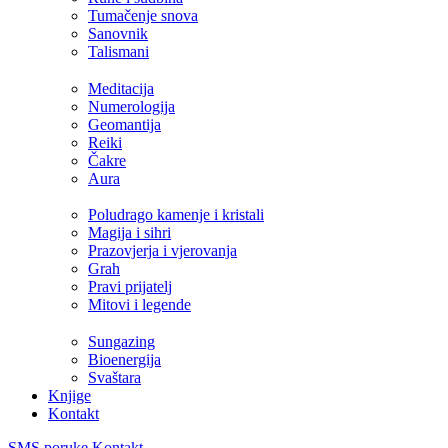
Tumačenje snova
Sanovnik
Talismani
Meditacija
Numerologija
Geomantija
Reiki
Čakre
Aura
Poludrago kamenje i kristali
Magija i sihri
Prazovjerja i vjerovanja
Grah
Pravi prijatelj
Mitovi i legende
Sungazing
Bioenergija
Svaštara
Knjige
Kontakt
SMS poruke
Kontakt