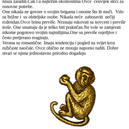
nisuu zaradili.Čak i u najtežim okolnostima Ovce ćeuvijek steći za
osnovne potrebe.
One nikada ne govore o svojim brigama i onome što ih muči. Vrlo
su brižne i su obiteljske osobe. Nikada neće zaboraviti nečiji
rođendan.Ovce brinu previše. Neznaju rukovati sa novcem i previše
troše. One smatraju da je teško biti praktičan.Ne vole se zamjerati
nikome pogotovo svojim najmilijima.One su previše osjetljive i
često pretjerano reagiraju.
Veoma su romantične Imaju tendenciju i pogled na svijet kroz
ružičaste naočale. Ovce obično ne moraju naporno raditi. Dobre
stvari se njima jednostavno prirodno događaju