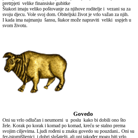
pretrpjeti velike finansiske gubitke
Štakori imaju veliko poštovanje za njihove roditelje i vezani su za
svoju djecu. Vole svoj dom. Obiteljski život je vrlo važan za njih.
I kada ima najmanju šansu, štakor može napraviti veliki uspjeh u
svom životu.
Govedo
Oni su vrlo odlučan i neumorni u poslu kako bi dobili ono što
žele. Korak po korak i komad po komad, kreću se stalno prema
svojim ciljevima. Ljudi rođeni u znaku govedo su pouzdani.. Oni su
fer-istomišljenici i dobri slušatelji, ali oni također mogu biti vrlo