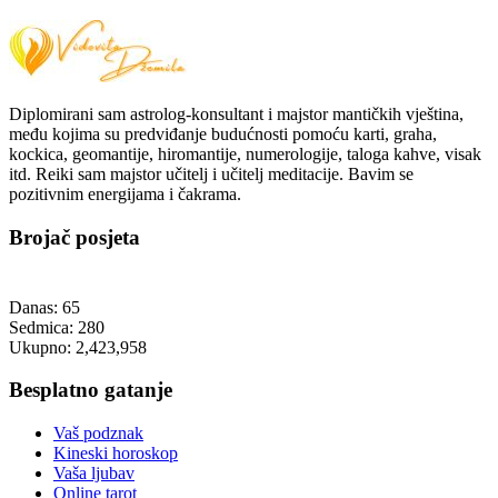
Diplomirani sam astrolog-konsultant i majstor mantičkih vještina,
među kojima su predviđanje budućnosti pomoću karti, graha,
kockica, geomantije, hiromantije, numerologije, taloga kahve, visak
itd. Reiki sam majstor učitelj i učitelj meditacije. Bavim se
pozitivnim energijama i čakrama.
Brojač posjeta
Danas:
65
Sedmica:
280
Ukupno:
2,423,958
Besplatno gatanje
Vaš podznak
Kineski horoskop
Vaša ljubav
Online tarot