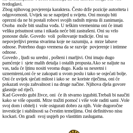
tvrdoglavi.
Zbog njihovog povjerenja karaktera. Često drže pozicije autoriteta i
odgovornosti. Uvijek su se naprijed u svijetu. Oni moraju biti
oprezni da ne bi postali robovi svojih radnih mjesta ili zanimanja.
Osoba može biti snažna vođa. U teškim vremenima oni će imati
veliku prisutnost uma i nikada neće biti zastrašeni. Oni su vrlo
ponosne duše. Govedo voli poštovanje tradicije. Oni su
nepovjerljivi prema stvarima koje ne razumiju, a mrze labave
odnose. Potrebno dugo vremena da se razvije povjerenje i intimne
odnose.
Govedo , ljudi su uredni , pošteni i marljivi. Oni imaju dugo
pamćenje i sjete malih detalja i ostalih propusta.Ako se naljute na
vas, tada će ljtinu nositi veoma dugo. Kada su nesretni i
uznemireni,oni će se zakopati u svom poslu i tako se osjećati bolje.
Oni će uvijek sjećati milost i iako se ne koriste riječima, oni će
pokazati svoju zahvalnost i na druge načine. Njihova djela govore
glasnije od riječi.
Kad Govedo gubi živce, oni će ih stvarno izgubiti.Trebali bi naučiti
kako se više opustiti. Mrze tražiti pomoć i više vole raditi sami .Vole
svoj dom i obitelj i vole osigurati dobro za njih. Vole dugoročne
investicije i stabilnosti sa čvrstim temeljima. Oni definitivno nisu
kockari. On gradi svoj uspjeh po vlastitim zaslugama.