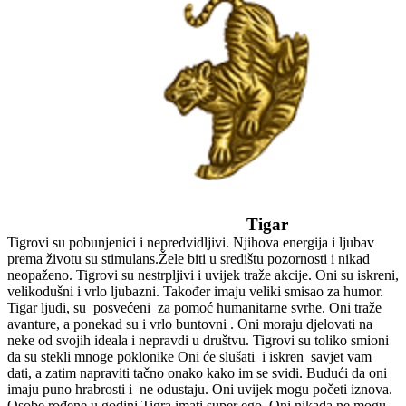
Tigar
Tigrovi su pobunjenici i nepredvidljivi. Njihova energija i ljubav
prema životu su stimulans.Žele biti u središtu pozornosti i nikad
neopaženo. Tigrovi su nestrpljivi i uvijek traže akcije. Oni su iskreni,
velikodušni i vrlo ljubazni. Također imaju veliki smisao za humor.
Tigar ljudi, su posvećeni za pomoć humanitarne svrhe. Oni traže
avanture, a ponekad su i vrlo buntovni . Oni moraju djelovati na
neke od svojih ideala i nepravdi u društvu. Tigrovi su toliko smioni
da su stekli mnoge poklonike Oni će slušati i iskren savjet vam
dati, a zatim napraviti tačno onako kako im se svidi. Budući da oni
imaju puno hrabrosti i ne odustaju. Oni uvijek mogu početi iznova.
Osobe rođene u godini Tigra imati super ego. Oni nikada ne mogu