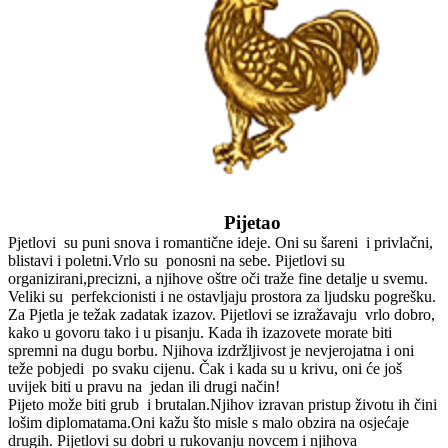
Pijetao
Pjetlovi su puni snova i romantične ideje. Oni su šareni i privlačni,
blistavi i poletni.Vrlo su ponosni na sebe. Pijetlovi su
organizirani,precizni, a njihove oštre oči traže fine detalje u svemu.
Veliki su perfekcionisti i ne ostavljaju prostora za ljudsku pogrešku.
Za Pjetla je težak zadatak izazov. Pijetlovi se izražavaju vrlo dobro,
kako u govoru tako i u pisanju. Kada ih izazovete morate biti
spremni na dugu borbu. Njihova izdržljivost je nevjerojatna i oni
teže pobjedi po svaku cijenu. Čak i kada su u krivu, oni će još
uvijek biti u pravu na jedan ili drugi način!
Pijeto može biti grub i brutalan.Njihov izravan pristup životu ih čini
lošim diplomatama.Oni kažu što misle s malo obzira na osjećaje
drugih. Pijetlovi su dobri u rukovanju novcem i njihova