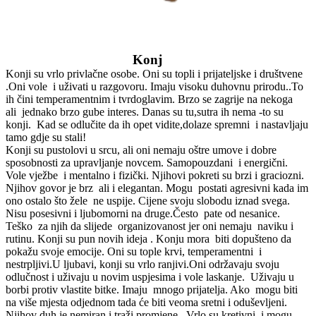
Konj
Konji su vrlo privlačne osobe. Oni su topli i prijateljske i društvene
.Oni vole i uživati u razgovoru. Imaju visoku duhovnu prirodu..To
ih čini temperamentnim i tvrdoglavim. Brzo se zagrije na nekoga
ali jednako brzo gube interes. Danas su tu,sutra ih nema -to su
konji. Kad se odlučite da ih opet vidite,dolaze spremni i nastavljaju
tamo gdje su stali!
Konji su pustolovi u srcu, ali oni nemaju oštre umove i dobre
sposobnosti za upravljanje novcem. Samopouzdani i energični.
Vole vježbe i mentalno i fizički. Njihovi pokreti su brzi i graciozni.
Njihov govor je brz ali i elegantan. Mogu postati agresivni kada im
ono ostalo što žele ne uspije. Cijene svoju slobodu iznad svega.
Nisu posesivni i ljubomorni na druge.Često pate od nesanice.
Teško za njih da slijede organizovanost jer oni nemaju naviku i
rutinu. Konji su pun novih ideja . Konju mora biti dopušteno da
pokažu svoje emocije. Oni su tople krvi, temperamentni i
nestrpljivi.U ljubavi, konji su vrlo ranjivi.Oni održavaju svoju
odlučnost i uživaju u novim uspjesima i vole laskanje. Uživaju u
borbi protiv vlastite bitke. Imaju mnogo prijatelja. Ako mogu biti
na više mjesta odjednom tada će biti veoma sretni i oduševljeni.
Njihov duh je nemiran i traži promjene . Vrlo su kretivni i mogu