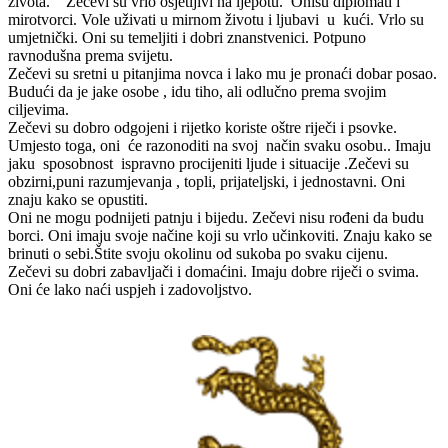
života. Zečevi su vrlo osjetljivi na ljepotu. Onisu diplomati i
mirotvorci. Vole uživati u mirnom životu i ljubavi u kući. Vrlo su
umjetnički. Oni su temeljiti i dobri znanstvenici. Potpuno
ravnodušna prema svijetu.
Zečevi su sretni u pitanjima novca i lako mu je pronaći dobar posao.
Budući da je jake osobe , idu tiho, ali odlučno prema svojim
ciljevima.
Zečevi su dobro odgojeni i rijetko koriste oštre riječi i psovke.
Umjesto toga, oni će razonoditi na svoj način svaku osobu.. Imaju
jaku sposobnost ispravno procijeniti ljude i situacije .Zečevi su
obzirni,puni razumjevanja , topli, prijateljski, i jednostavni. Oni
znaju kako se opustiti.
Oni ne mogu podnijeti patnju i bijedu. Zečevi nisu rođeni da budu
borci. Oni imaju svoje načine koji su vrlo učinkoviti. Znaju kako se
brinuti o sebi.Štite svoju okolinu od sukoba po svaku cijenu.
Zečevi su dobri zabavljači i domaćini. Imaju dobre riječi o svima.
Oni će lako naći uspjeh i zadovoljstvo.