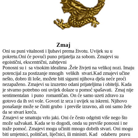
Zmaj
Oni su puni vitalnosti i ljubavi prema životu. Uvijek su u
pokretu.Oni će povući puno prijatelja za sobom. Zmajevi su
egoistični, ekscentrični, zahtjevni
Ponosni su i sa visokim idealima .Žele živjeti na velikoj nozi. Imaju
potencijal za postizanje mnogih velikih stvari.Kad zmajevi učine
nešto, dobro ili loše, možete biti sigurni njihova djela neće proći
nezapaženo. Zmajevi su izuzetno odani prijateljima i obitelji. Kada
je stvarno potrebno oni uvijek dolaze u pomoć spašavati. Zmaj nije
sentimentalan i puno romantičan. On će samo uzeti zdravo za
gotovo da ih svi vole. Govori iz srca i uvijek su iskreni. Njihovo
ponašanje može se činiti grubo i previše izravno, ali oni samo žele
da se stvari kreću.
Zmajevi se smatraju vrlo jaki. Oni će često odgristi više nego što
može sažvakati. Kada se to dogodi, onda su previše ponosni i ne
traže pomoć. Zmajevi mogu učiniti mnogo dobrih stvari. Oni mogu
biti umjetnici, političari, liječnici, ili ministri. Kad odaberu pravu