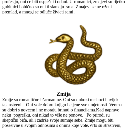
profesiju, oni će biti uspješni i odani. U romantici, zmajevi su rijetko
gubitnici i obično su oni ti slamaju srca. Zmajevi se ne oženi
premlad, a mnogi se odluče živjeti sami .
Zmija
Zmije su romantične i šarmantne. Oni su duboki mislioci i uvijek
tajanstveni. Oni vole dobru knjigu i cijene sve umjetnosti. Veoma
su dobri s novcem i ne moraju brinuti o financijama.Kad naprave
neku pogrešku, oni nikad to više ne ponove. Po prirodi su
skeptični bića, ali i zadrže svoje sumnje sebe. Zmije mogu biti
posesivne u svojim odnosima s onima koje vole.Vrlo su strastveni,