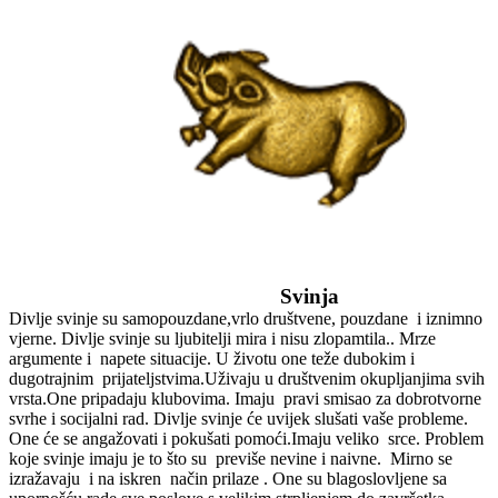
Svinja
Divlje svinje su samopouzdane,vrlo društvene, pouzdane i iznimno
vjerne. Divlje svinje su ljubitelji mira i nisu zlopamtila.. Mrze
argumente i napete situacije. U životu one teže dubokim i
dugotrajnim prijateljstvima.Uživaju u društvenim okupljanjima svih
vrsta.One pripadaju klubovima. Imaju pravi smisao za dobrotvorne
svrhe i socijalni rad. Divlje svinje će uvijek slušati vaše probleme.
One će se angažovati i pokušati pomoći.Imaju veliko srce. Problem
koje svinje imaju je to što su previše nevine i naivne. Mirno se
izražavaju i na iskren način prilaze . One su blagoslovljene sa