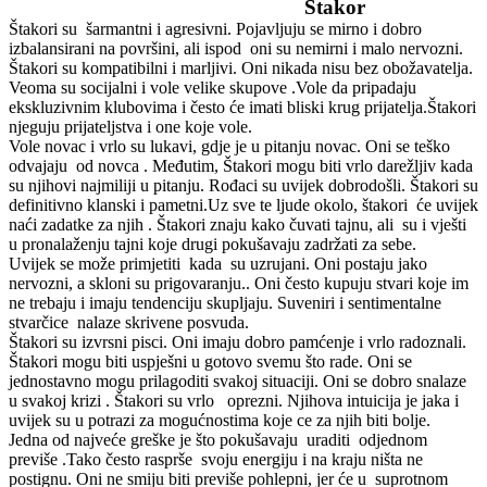
Štakor
Štakori su šarmantni i agresivni. Pojavljuju se mirno i dobro
izbalansirani na površini, ali ispod oni su nemirni i malo nervozni.
Štakori su kompatibilni i marljivi. Oni nikada nisu bez obožavatelja.
Veoma su socijalni i vole velike skupove .Vole da pripadaju
ekskluzivnim klubovima i često će imati bliski krug prijatelja.Štakori
njeguju prijateljstva i one koje vole.
Vole novac i vrlo su lukavi, gdje je u pitanju novac. Oni se teško
odvajaju od novca . Međutim, Štakori mogu biti vrlo darežljiv kada
su njihovi najmiliji u pitanju. Rođaci su uvijek dobrodošli. Štakori su
definitivno klanski i pametni.Uz sve te ljude okolo, štakori će uvijek
naći zadatke za njih . Štakori znaju kako čuvati tajnu, ali su i vješti
u pronalaženju tajni koje drugi pokušavaju zadržati za sebe.
Uvijek se može primjetiti kada su uzrujani. Oni postaju jako
nervozni, a skloni su prigovaranju.. Oni često kupuju stvari koje im
ne trebaju i imaju tendenciju skupljaju. Suveniri i sentimentalne
stvarčice nalaze skrivene posvuda.
Štakori su izvrsni pisci. Oni imaju dobro pamćenje i vrlo radoznali.
Štakori mogu biti uspješni u gotovo svemu što rade. Oni se
jednostavno mogu prilagoditi svakoj situaciji. Oni se dobro snalaze
u svakoj krizi . Štakori su vrlo oprezni. Njihova intuicija je jaka i
uvijek su u potrazi za mogućnostima koje ce za njih biti bolje.
Jedna od najveće greške je što pokušavaju uraditi odjednom
previše .Tako često rasprše svoju energiju i na kraju ništa ne
postignu. Oni ne smiju biti previše pohlepni, jer će u suprotnom