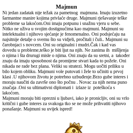
Majmun
Ni jedan zadatak nije težak za pametnog majmuna. Imaju izuzetno
šarmantne manire kojima privlaće druge. Majmuni rješavanje teške
probleme sa lakoćom.Oni imaju potpunu i snažnu vjeru u sebe.
Nitko ne uživa u svojim dostignućima kao majmuni. Majmuni su
intelektualni i njihovo sjećanje je fenomenalno. Oni podsjećaju na
najsitnije detalje o svemu što su vidjeli, pročitali i čuli.. Majmuni su
čarobnjaci s novcem. Oni su originalni i mudri.Čak i kad vas
dovedu u probleme,teško je biti ljut na njih. Ne zanima ih mišljenja
o njima i šta drurugi misle o njima. Oni znaju da su sretni, a također
znaju da imaju sposobnost da promijene stvari kada to požele. Oni
nikada ne rade bez plana. Veliki su stratezi. Mogu uočiti priliku u
bilo kojem obliku. Majmuni vole putovati i žele to učiniti u prvoj
klasi .U njihovom životu je potrebno uzbuđenje.Brzo gube interes i
moraju naučiti da završe ono što počnu . Novac za njih nema puno
značaja .Oni su ultimativni diplomati i izlaze iz poteškoća s
lakoćom.
Majmuni moraju biti oprezni u ljubavi, iako je pronicljiv, oni su vrlo
kritični i gube interes za svakoga tko se ne može prihvatiti njihovo
ponašanje. Majmuni su uvijek ispred!