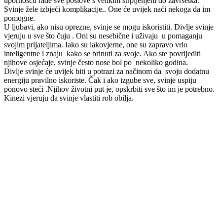
upornošću rade sve poslove s velikim strpljenjem do završetka.
Svinje žele izbjeći komplikacije.. One će uvijek naći nekoga da im
pomogne.
U ljubavi, ako nisu oprezne, svinje se mogu iskoristiti. Divlje svinje
vjeruju u sve što čuju . Oni su nesebične i uživaju u pomaganju
svojim prijateljima. Iako su lakovjerne, one su zapravo vrlo
inteligentne i znaju kako se brinuti za svoje. Ako ste povrijediti
njihove osjećaje, svinje često nose bol po nekoliko godina.
Divlje svinje će uvijek biti u potrazi za načinom da svoju dodatnu
energiju pravilno iskoriste. Čak i ako izgube sve, svinje uspiju
ponovo steći .Njihov životni put je, opskrbiti sve što im je potrebno.
Kinezi vjeruju da svinje vlastiti rob obilja.