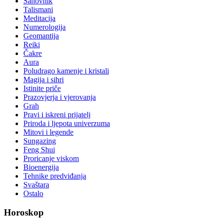
Sanovnik
Talismani
Meditacija
Numerologija
Geomantija
Reiki
Čakre
Aura
Poludrago kamenje i kristali
Magija i sihri
Istinite priče
Prazovjerja i vjerovanja
Grah
Pravi i iskreni prijatelj
Priroda i ljepota univerzuma
Mitovi i legende
Sungazing
Feng Shui
Proricanje viskom
Bioenergija
Tehnike predviđanja
Svaštara
Ostalo
Horoskop