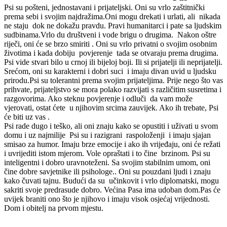
Psi su pošteni, jednostavani i prijateljski. Oni su vrlo zaštitnički
prema sebi i svojim najdražima.Oni mogu drekati i urlati, ali nikada
ne staju dok ne dokažu pravdu. Pravi humanitarci i pate sa ljudskim
sudbinama.Vrlo du društveni i vode brigu o drugima. Nakon oštre
riječi, oni će se brzo smiriti . Oni su vrlo privatni o svojim osobnim
životima i kada dobiju povjerenje tada se otvaraju prema drugima.
Psi vide stvari bilo u crnoj ili bijeloj boji. Ili si prijatelji ili neprijatelji.
Srećom, oni su karakterni i dobri suci i imaju divan uvid u ljudsku
prirodu.Psi su tolerantni prema svojim prijateljima. Prije nego što vas
prihvate, prijateljstvo se mora polako razvijati s različitim susretima i
razgovorima. Ako steknu povjerenje i odluči da vam može
vjerovati, ostat ćete u njihovim srcima zauvijek. Ako ih trebate, Psi
će biti uz vas .
Psi rade dugo i teško, ali oni znaju kako se opustiti i uživati u svom
domu i uz najmilije Psi su i razigrani raspoloženji i imaju sjajan
smisao za humor. Imaju brze emocije i ako ih vrijeđaju, oni će režati
i uvrijediti istom mjerom. Vole opraštati i to čine brzinom. Psi su
inteligentni i dobro uravnoteženi. Sa svojim stabilnim umom, oni
čine dobre savjetnike ili psihologe.. Oni su pouzdani ljudi i znaju
kako čuvati tajnu. Budući da su učinkovit i vrlo diplomatski, mogu
sakriti svoje predrasude dobro. Većina Pasa ima udoban dom.Pas će
uvijek braniti ono što je njihovo i imaju visok osjećaj vrijednosti.
Dom i obitelj na prvom mjestu.